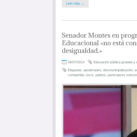
Leer más →
Senador Montes en progr
Educacional «no está cont
desigualdad.»
06/07/2014
Educación pública gratuita y 
Etiquetas:
apoderados
,
desmunicipalización
,
e
compartido
,
lucro
,
padres
,
particulares subve