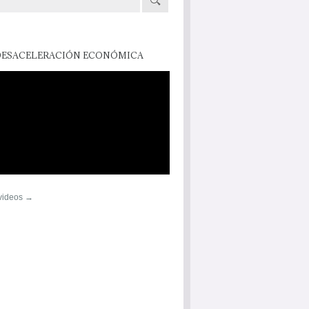
DESACELERACIÓN ECONÓMICA
 videos →