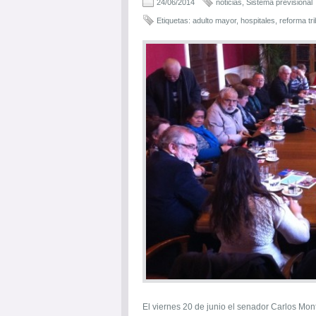
24/06/2014
noticias
,
Sistema previsional
Etiquetas:
adulto mayor
,
hospitales
,
reforma tri
El viernes 20 de junio el senador Carlos Mo