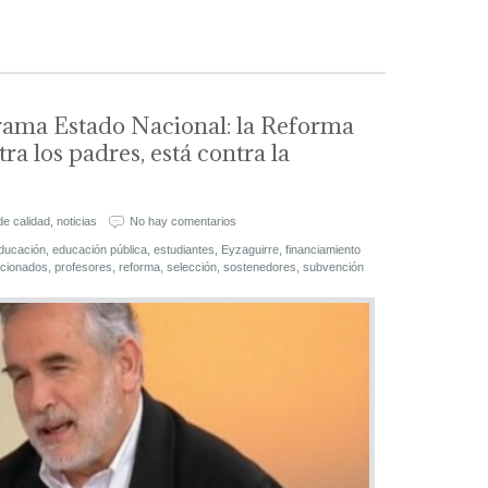
ama Estado Nacional: la Reforma
ra los padres, está contra la
de calidad
,
noticias
No hay comentarios
ducación
,
educación pública
,
estudiantes
,
Eyzaguirre
,
financiamiento
ncionados
,
profesores
,
reforma
,
selección
,
sostenedores
,
subvención