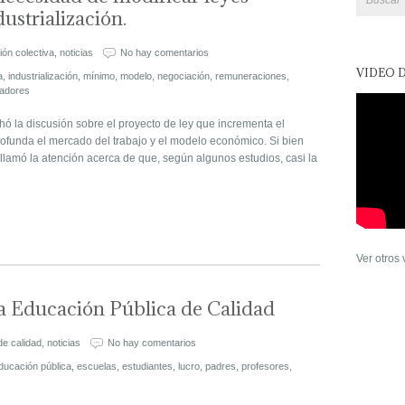
ustrialización.
ón colectiva
,
noticias
No hay comentarios
VIDEO 
a
,
industrialización
,
mínimo
,
modelo
,
negociación
,
remuneraciones
,
jadores
ó la discusión sobre el proyecto de ley que incrementa el
ofunda el mercado del trabajo y el modelo económico. Si bien
 llamó la atención acerca de que, según algunos estudios, casi la
Ver otros
 Educación Pública de Calidad
de calidad
,
noticias
No hay comentarios
ducación pública
,
escuelas
,
estudiantes
,
lucro
,
padres
,
profesores
,