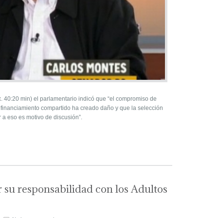
. 40:20 min) el parlamentario indicó que “el compromiso de
l financiamiento compartido ha creado daño y que la selección
 a eso es motivo de discusión”.
 su responsabilidad con los Adultos