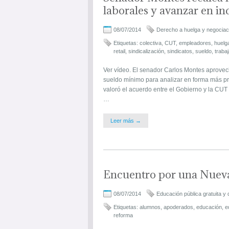
laborales y avanzar en ind
08/07/2014
Derecho a huelga y negociaci
Etiquetas:
colectiva
,
CUT
,
empleadores
,
huelg
retail
,
sindicalización
,
sindicatos
,
sueldo
,
traba
Ver vídeo. El senador Carlos Montes aprovech
sueldo mínimo para analizar en forma más pr
valoró el acuerdo entre el Gobierno y la CUT
…
Leer más →
Encuentro por una Nueva
08/07/2014
Educación pública gratuita y 
Etiquetas:
alumnos
,
apoderados
,
educación
,
e
reforma