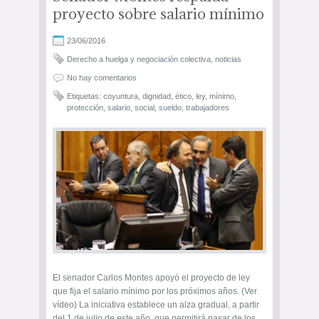
proyecto sobre salario mínimo
23/06/2016
Derecho a huelga y negociación colectiva
,
noticias
No hay comentarios
Etiquetas:
coyuntura
,
dignidad
,
ético
,
ley
,
mínimo
,
protección
,
salario
,
social
,
sueldo
,
trabajadores
El senador Carlos Montes apoyó el proyecto de ley
que fija el salario mínimo por los próximos años. (Ver
vídeo) La iniciativa establece un alza gradual, a partir
del 1 de julio de este año, que permitirá pasar de los