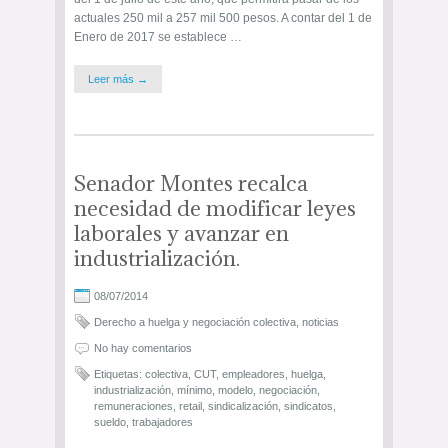
actuales 250 mil a 257 mil 500 pesos. A contar del 1 de
Enero de 2017 se establece …
Leer más →
Senador Montes recalca
necesidad de modificar leyes
laborales y avanzar en
industrialización.
08/07/2014
Derecho a huelga y negociación colectiva
,
noticias
No hay comentarios
Etiquetas:
colectiva
,
CUT
,
empleadores
,
huelga
,
industrialización
,
mínimo
,
modelo
,
negociación
,
remuneraciones
,
retail
,
sindicalización
,
sindicatos
,
sueldo
,
trabajadores