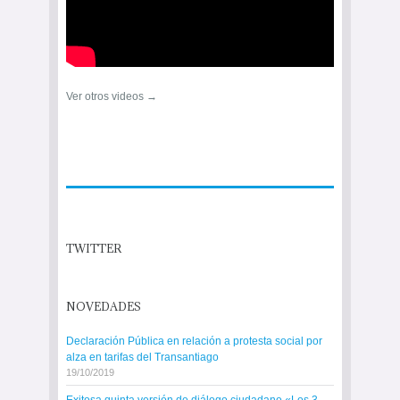
Ver otros videos →
TWITTER
NOVEDADES
Declaración Pública en relación a protesta social por
alza en tarifas del Transantiago
19/10/2019
Exitosa quinta versión de diálogo ciudadano «Los 3