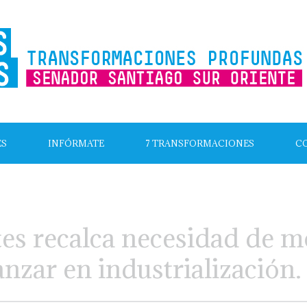
ES
INFÓRMATE
7 TRANSFORMACIONES
C
s recalca necesidad de mo
anzar en industrialización.