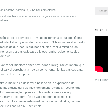
ón colectiva
,
noticias
No hay comentarios
a
,
industrialización
,
mínimo
,
modelo
,
negociación
,
remuneraciones
,
jadores
VIDEO 
sión sobre el proyecto de ley que incrementa el sueldo mínimo
do del trabajo y el modelo económico. Si bien valoró el acuerdo
acerca de que, según algunos estudios, casi la mitad de los
rtenecen a áreas exitosas de la economía, reciben el sueldo
 de éste.
avanzar en modificaciones profundas a la legislación laboral que
lectiva y el derecho a la huelga como herramientas básicas para
s a nivel de la empresa.
Ver otros
tra el modelo de desarrollo basado en la exportación de
de las causas del bajo nivel de remuneraciones. Recordó que
do Hausmann, han planteado las limitaciones de ello y
na mayor incorporación de valor agregado, como factor
ral. «No hay que tenerle miedo a hablar de industria, de que
 recursos naturales» – sentenció.