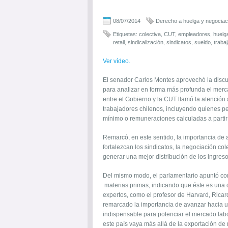
08/07/2014
Derecho a huelga y negociaci
Etiquetas:
colectiva
,
CUT
,
empleadores
,
huelg
retail
,
sindicalización
,
sindicatos
,
sueldo
,
traba
Ver vídeo.
El senador Carlos Montes aprovechó la discu
para analizar en forma más profunda el merca
entre el Gobierno y la CUT llamó la atención 
trabajadores chilenos, incluyendo quienes pe
mínimo o remuneraciones calculadas a partir
Remarcó, en este sentido, la importancia de 
fortalezcan los sindicatos, la negociación co
generar una mejor distribución de los ingreso
Del mismo modo, el parlamentario apuntó con
materias primas, indicando que éste es una 
expertos, como el profesor de Harvard, Ricar
remarcado la importancia de avanzar hacia u
indispensable para potenciar el mercado labo
este país vaya más allá de la exportación de