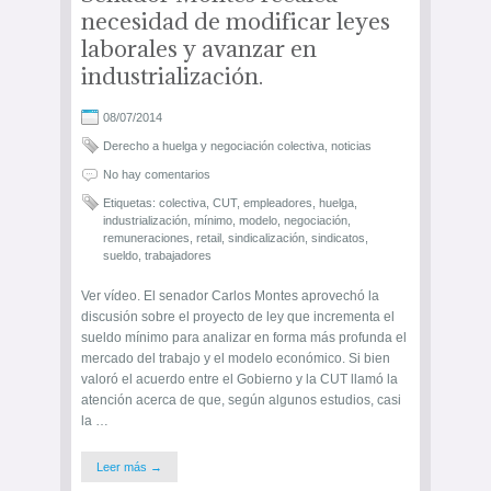
necesidad de modificar leyes
laborales y avanzar en
industrialización.
08/07/2014
Derecho a huelga y negociación colectiva
,
noticias
No hay comentarios
Etiquetas:
colectiva
,
CUT
,
empleadores
,
huelga
,
industrialización
,
mínimo
,
modelo
,
negociación
,
remuneraciones
,
retail
,
sindicalización
,
sindicatos
,
sueldo
,
trabajadores
Ver vídeo. El senador Carlos Montes aprovechó la
discusión sobre el proyecto de ley que incrementa el
sueldo mínimo para analizar en forma más profunda el
mercado del trabajo y el modelo económico. Si bien
valoró el acuerdo entre el Gobierno y la CUT llamó la
atención acerca de que, según algunos estudios, casi
la …
Leer más →