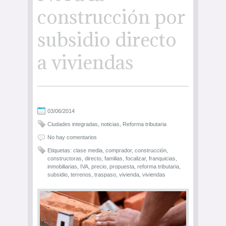
construcción por
subsidio directo
a viviendas
03/06/2014
Ciudades integradas
,
noticias
,
Reforma tributaria
No hay comentarios
Etiquetas:
clase media
,
comprador
,
construcción
,
constructoras
,
directo
,
familias
,
focalizar
,
franquicias
,
inmobiliarias
,
IVA
,
precio
,
propuesta
,
reforma tributaria
,
subsidio
,
terrenos
,
traspaso
,
vivienda
,
viviendas