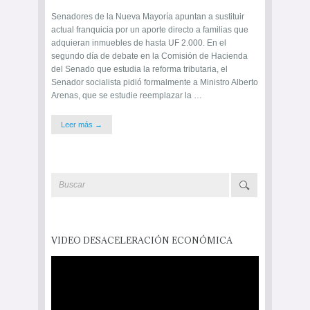
Senadores de la Nueva Mayoría apuntan a sustituir
actual franquicia por un aporte directo a familias que
adquieran inmuebles de hasta UF 2.000. En el
segundo día de debate en la Comisión de Hacienda
del Senado que estudia la reforma tributaria, el
Senador socialista pidió formalmente a Ministro Alberto
Arenas, que se estudie reemplazar la …
Leer más →
VIDEO DESACELERACIÓN ECONÓMICA