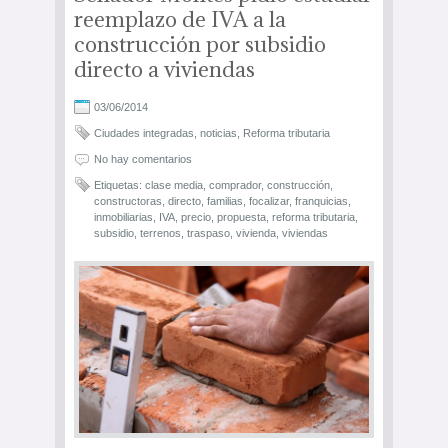
reemplazo de IVA a la
construcción por subsidio
directo a viviendas
03/06/2014
Ciudades integradas
,
noticias
,
Reforma tributaria
No hay comentarios
Etiquetas:
clase media
,
comprador
,
construcción
,
constructoras
,
directo
,
familias
,
focalizar
,
franquicias
,
inmobiliarias
,
IVA
,
precio
,
propuesta
,
reforma tributaria
,
subsidio
,
terrenos
,
traspaso
,
vivienda
,
viviendas