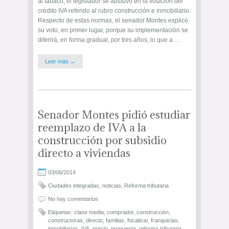
al tabaco, el legislador se abstuvo en la votación del
crédito IVA referido al rubro construcción e inmobiliario.
Respecto de estas normas, el senador Montes explicó
su voto, en primer lugar, porque su implementación se
diferirá, en forma gradual, por tres años, lo que a …
Leer más →
Senador Montes pidió estudiar
reemplazo de IVA a la
construcción por subsidio
directo a viviendas
03/06/2014
Ciudades integradas
,
noticias
,
Reforma tributaria
No hay comentarios
Etiquetas:
clase media
,
comprador
,
construcción
,
constructoras
,
directo
,
familias
,
focalizar
,
franquicias
,
inmobiliarias
,
IVA
,
precio
,
propuesta
,
reforma tributaria
,