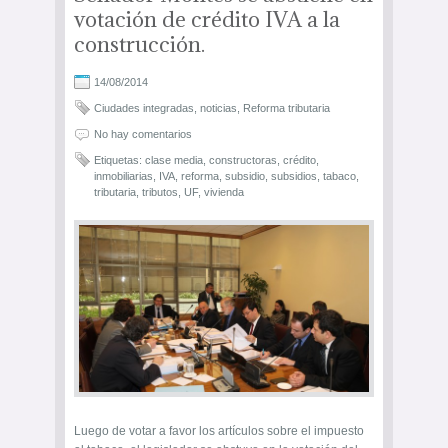
votación de crédito IVA a la
construcción.
14/08/2014
Ciudades integradas
,
noticias
,
Reforma tributaria
No hay comentarios
Etiquetas:
clase media
,
constructoras
,
crédito
,
inmobiliarias
,
IVA
,
reforma
,
subsidio
,
subsidios
,
tabaco
,
tributaria
,
tributos
,
UF
,
vivienda
Luego de votar a favor los artículos sobre el impuesto