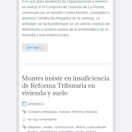
Con una gran asistencia de organizaciones y vecinos
se realizó el VI Congreso de Vivienda de La Florida,
convocado por el senador Carlos Montes, concejales y
diversos Comités de Allegados de la comuna. La
actividad se ha transformado en un valioso espacio de
información y análisis acerca de la problemática de la
vivienda y una instancia para …
Leer más →
Montes insiste en insuficiencia
de Reforma Tributaria en
vivienda y suelo
20/08/2014
Ciudades integradas
,
noticias
,
Reforma tributaria
No hay comentarios
Etiquetas:
ciudad
,
constructoras
,
directo
,
especulación
,
familias
,
inmobiliarias
,
inmuebles
,
norma
,
precios
,