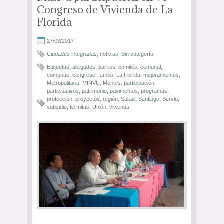
Congreso de Vivienda de La
Florida
27/03/2017
Ciudades integradas
,
noticias
,
Sin categoría
Etiquetas:
allegados
,
barrios
,
comités
,
comunal
,
comunas
,
congreso
,
familia
,
La Florida
,
mejoramientos
,
Metropolitana
,
MINVU
,
Montes
,
participación
,
participativos
,
patrimonio
,
pavimentos
,
programas
,
protección
,
proyectos
,
región
,
Saball
,
Santiago
,
Serviu
,
subsidio
,
termitas
,
Unión
,
vivienda