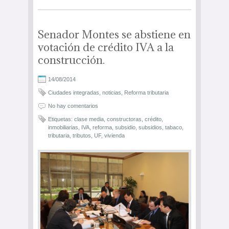
Senador Montes se abstiene en
votación de crédito IVA a la
construcción.
14/08/2014
Ciudades integradas
,
noticias
,
Reforma tributaria
No hay comentarios
Etiquetas:
clase media
,
constructoras
,
crédito
,
inmobiliarias
,
IVA
,
reforma
,
subsidio
,
subsidios
,
tabaco
,
tributaria
,
tributos
,
UF
,
vivienda