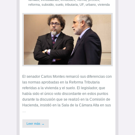
reforma
,
subsidio
,
suelo
,
tributaria
,
UF
,
urbano
,
vivienda
El senador Carlos Montes remarcó sus diferencias con
las normas aprobadas en la Reforma Tributaria
referidas a la vivienda y el suelo. El legislador, que
había sido el único voto discordante en estos puntos
durante la discusión que se realizó en la Comisión de
Hacienda, insistió en la Sala de la Cámara Alta en sus
…
Leer más →