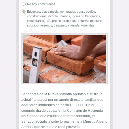
No hay comentarios
Etiquetas:
clase media
,
comprador
,
construcción
,
constructoras
,
directo
,
familias
,
focalizar
,
franquicias
,
inmobiliarias
,
IVA
,
precio
,
propuesta
,
reforma tributaria
,
subsidio
,
terrenos
,
traspaso
,
vivienda
,
viviendas
Senadores de la Nueva Mayoría apuntan a sustituir
actual franquicia por un aporte directo a familias que
adquieran inmuebles de hasta UF 2.000. En el
segundo día de debate en la Comisión de Hacienda
del Senado que estudia la reforma tributaria, el
Senador socialista pidió formalmente a Ministro Alberto
Arenas, que se estudie reemplazar la …