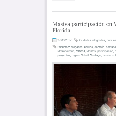
Masiva participación en 
Florida
27/03/2017
Ciudades integradas
,
noticia
Etiquetas:
allegados
,
barrios
,
comités
,
comuna
Metropolitana
,
MINVU
,
Montes
,
participación
,
p
proyectos
,
región
,
Saball
,
Santiago
,
Serviu
,
sub