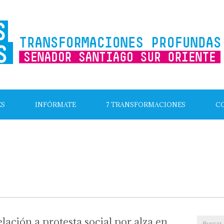
ES
INFÓRMATE
7 TRANSFORMACIONES
C
lación a protesta social por alza en