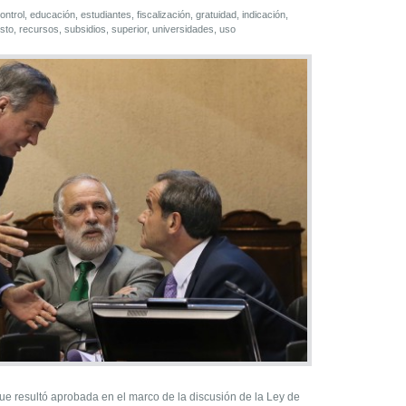
ontrol
,
educación
,
estudiantes
,
fiscalización
,
gratuidad
,
indicación
,
sto
,
recursos
,
subsidios
,
superior
,
universidades
,
uso
ue resultó aprobada en el marco de la discusión de la Ley de