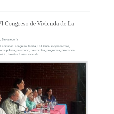
VI Congreso de Vivienda de La
s
,
Sin categoría
l
,
comunas
,
congreso
,
familia
,
La Florida
,
mejoramientos
,
articipativos
,
patrimonio
,
pavimentos
,
programas
,
protección
,
sidio
,
termitas
,
Unión
,
vivienda