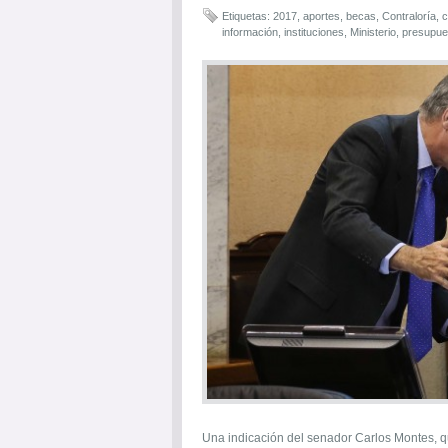
Etiquetas:
2017
,
aportes
,
becas
,
Contraloría
,
c
información
,
instituciones
,
Ministerio
,
presupue
Una indicación del senador Carlos Montes, q