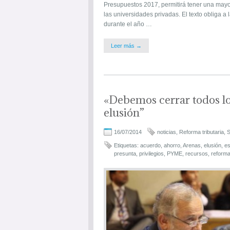
Presupuestos 2017, permitirá tener una mayor
las universidades privadas. El texto obliga a
durante el año …
Leer más →
«Debemos cerrar todos lo
elusión”
16/07/2014
noticias
,
Reforma tributaria
,
S
Etiquetas:
acuerdo
,
ahorro
,
Arenas
,
elusión
,
es
presunta
,
privilegios
,
PYME
,
recursos
,
reform