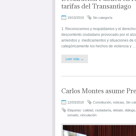
tarifas del Transantiago
19/10/2019
Sin categoría
1. Reconocemos y respaldamos y el derecho y 
descontento ciudadano provocado por el alza d
arriendos y medicamentos y situaciones de 
categóricamente los hechos de violencia y …
Leer más →
Carlos Montes asume Pre
12/03/2018
Constitución
,
noticias
,
Sin ca
Etiquetas:
calidad
,
ciudadanía
,
debate
,
diálogo
senado
,
vinculación