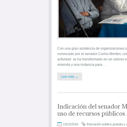
Con una gran asistencia de organizaciones y 
convocado por el senador Carlos Montes, con
actividad se ha transformado en un valioso e
vivienda y una instancia para …
Leer más →
Indicación del senador 
uso de recursos públicos
13/12/2016
Educación pública gratuita y 