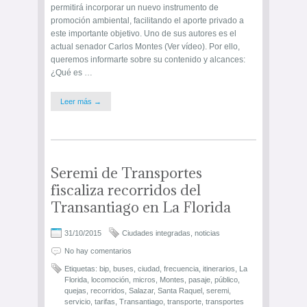
permitirá incorporar un nuevo instrumento de
promoción ambiental, facilitando el aporte privado a
este importante objetivo. Uno de sus autores es el
actual senador Carlos Montes (Ver vídeo). Por ello,
queremos informarte sobre su contenido y alcances:
¿Qué es …
Leer más →
Seremi de Transportes
fiscaliza recorridos del
Transantiago en La Florida
31/10/2015
Ciudades integradas
,
noticias
No hay comentarios
Etiquetas:
bip
,
buses
,
ciudad
,
frecuencia
,
itinerarios
,
La
Florida
,
locomoción
,
micros
,
Montes
,
pasaje
,
público
,
quejas
,
recorridos
,
Salazar
,
Santa Raquel
,
seremi
,
servicio
,
tarifas
,
Transantiago
,
transporte
,
transportes