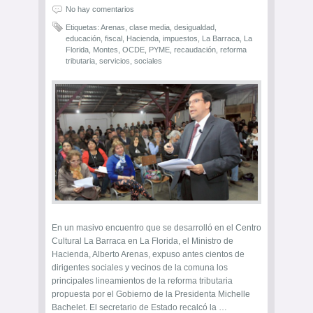
No hay comentarios
Etiquetas:
Arenas
,
clase media
,
desigualdad
,
educación
,
fiscal
,
Hacienda
,
impuestos
,
La Barraca
,
La
Florida
,
Montes
,
OCDE
,
PYME
,
recaudación
,
reforma
tributaria
,
servicios
,
sociales
En un masivo encuentro que se desarrolló en el Centro
Cultural La Barraca en La Florida, el Ministro de
Hacienda, Alberto Arenas, expuso antes cientos de
dirigentes sociales y vecinos de la comuna los
principales lineamientos de la reforma tributaria
propuesta por el Gobierno de la Presidenta Michelle
Bachelet. El secretario de Estado recalcó la …