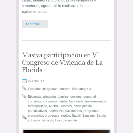
cargo, Montes saludó a todas las senadoras y
senadores, agradeció la confianza de los
parlamentarios …
Leer más →
Masiva participación en VI
Congreso de Vivienda de La
Florida
27/03/2017
Ciudades integradas
,
noticias
,
Sin categoría
Etiquetas:
allegados
,
barrios
,
comités
,
comunal
,
comunas
,
congreso
,
familia
,
La Florida
,
mejoramientos
,
Metropolitana
,
MINVU
,
Montes
,
participación
,
participativos
,
patrimonio
,
pavimentos
,
programas
,
protección
,
proyectos
,
región
,
Saball
,
Santiago
,
Serviu
,
subsidio
,
termitas
,
Unión
,
vivienda