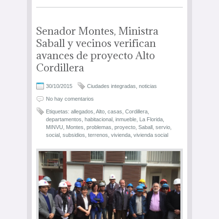
Senador Montes, Ministra
Saball y vecinos verifican
avances de proyecto Alto
Cordillera
30/10/2015
Ciudades integradas
,
noticias
No hay comentarios
Etiquetas:
allegados
,
Alto
,
casas
,
Cordillera
,
departamentos
,
habitacional
,
inmueble
,
La Florida
,
MINVU
,
Montes
,
problemas
,
proyecto
,
Saball
,
servio
,
social
,
subsidios
,
terrenos
,
vivienda
,
vivienda social