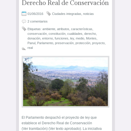
Derecho Real de Conservación
01/06/2016
Ciudades integradas
,
noticias
2 comentarios
Etiquetas:
ambiente
,
atributos
,
características
,
conservación
,
constitución
,
cualidades
,
derecho
,
donación
,
entorno
,
funciones
,
ley
,
medio
,
Montes
,
Panul
,
Parlamento
,
preservación
,
protección
,
proyecto
,
real
El Parlamento despachó el proyecto de ley que
establece el Derecho Real de Conservación
(Ver tramitación) (Ver texto aprobado). La iniciativa