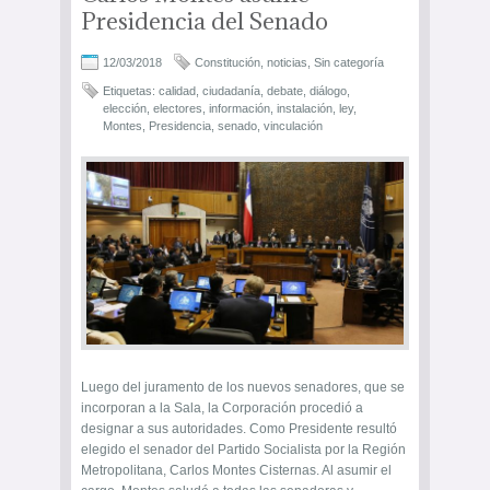
Presidencia del Senado
12/03/2018
Constitución
,
noticias
,
Sin categoría
Etiquetas:
calidad
,
ciudadanía
,
debate
,
diálogo
,
elección
,
electores
,
información
,
instalación
,
ley
,
Montes
,
Presidencia
,
senado
,
vinculación
Luego del juramento de los nuevos senadores, que se
incorporan a la Sala, la Corporación procedió a
designar a sus autoridades. Como Presidente resultó
elegido el senador del Partido Socialista por la Región
Metropolitana, Carlos Montes Cisternas. Al asumir el