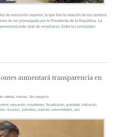
ey de educación superior, la que tras la visación de los cambios
ones de ser promulgada por la Presidenta de la República. La
esenvolverá este nivel de enseñanza. Entre los principales
Montes aumentará transparencia en
de calidad
,
noticias
,
Sin categoría
ontrol
,
educación
,
estudiantes
,
fiscalización
,
gratuidad
,
indicación
,
sto
,
recursos
,
subsidios
,
superior
,
universidades
,
uso