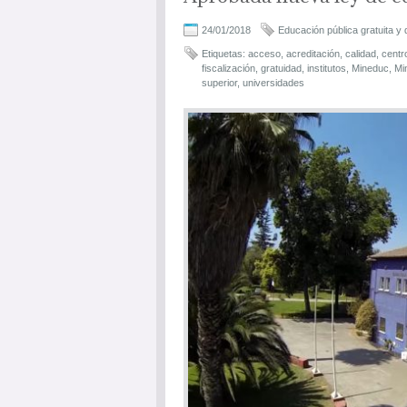
24/01/2018
Educación pública gratuita y 
Etiquetas:
acceso
,
acreditación
,
calidad
,
centr
fiscalización
,
gratuidad
,
institutos
,
Mineduc
,
Min
superior
,
universidades