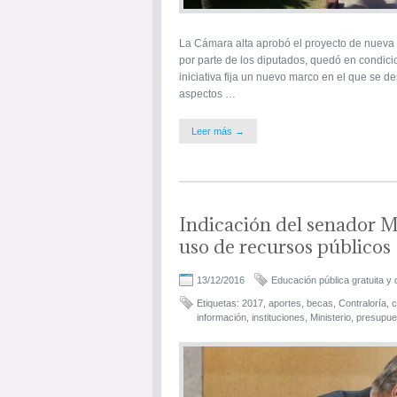
La Cámara alta aprobó el proyecto de nueva l
por parte de los diputados, quedó en condici
iniciativa fija un nuevo marco en el que se d
aspectos …
Leer más →
Indicación del senador 
uso de recursos públicos
13/12/2016
Educación pública gratuita y 
Etiquetas:
2017
,
aportes
,
becas
,
Contraloría
,
c
información
,
instituciones
,
Ministerio
,
presupue