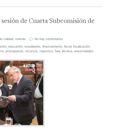
a sesión de Cuarta Subcomisión de
de calidad
,
noticias
No hay comentarios
ación
,
educación
,
estudiantes
,
financiamiento
,
fiscal
,
focalización
,
rio
,
presupuesto
,
recursos
,
regresivo
,
Saa
,
técnica
,
universidades