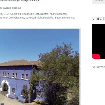
de calidad
,
noticias
os
,
CNA
,
Comisión
,
educación
,
estudiantes
,
financiamiento
,
isterio
,
profesionales
,
sociedad
,
Subsecretaría
,
Superintendencia
,
VIDEO 
Ver otros