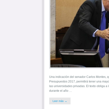
Una indicación del senador Carlos Montes, q
Presupuestos 2017, permitirá tener una mayor
las universidades privadas. El texto obliga a
durante el año …
Leer más →