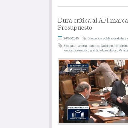
Dura crítica al AFI marc
Presupuesto
24/10/2015
Educación pública gratuita y 
Etiquetas:
aporte
,
centros
,
Delpiano
,
discrimin
fondos
,
formación
,
gratuidad
,
institutos
,
Ministe