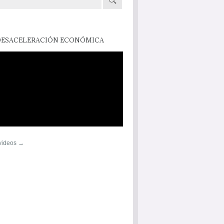
DESACELERACIÓN ECONÓMICA
 videos →