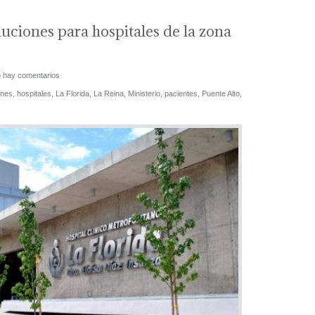
uciones para hospitales de la zona
 hay comentarios
lnes
,
hospitales
,
La Florida
,
La Reina
,
Ministerio
,
pacientes
,
Puente Alto
,