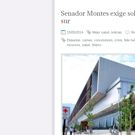
Senador Montes exige sol
sur
15/05/2014
Mejor salud
,
noticias
No
Etiquetas:
camas
,
concesiones
,
crisis
,
felix bu
recursos
,
salud
,
Sótero