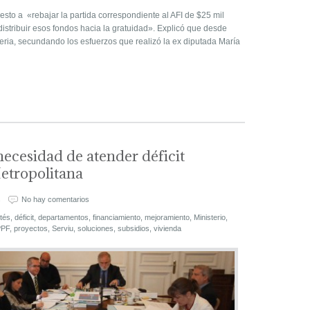
sto a «rebajar la partida correspondiente al AFI de $25 mil
istribuir esos fondos hacia la gratuidad». Explicó que desde
ria, secundando los esfuerzos que realizó la ex diputada María
ecesidad de atender déficit
etropolitana
s
No hay comentarios
tés
,
déficit
,
departamentos
,
financiamiento
,
mejoramiento
,
Ministerio
,
PPF
,
proyectos
,
Serviu
,
soluciones
,
subsidios
,
vivienda