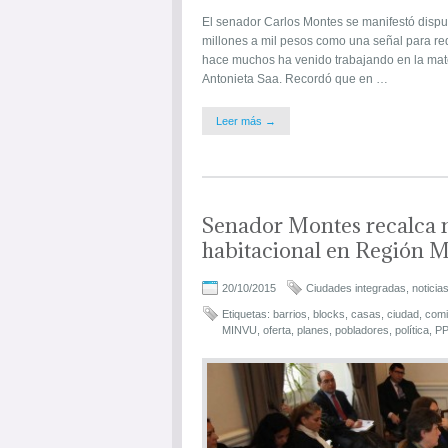
El senador Carlos Montes se manifestó dispue
millones a mil pesos como una señal para red
hace muchos ha venido trabajando en la mate
Antonieta Saa. Recordó que en …
Leer más →
Senador Montes recalca n
habitacional en Región M
20/10/2015
Ciudades integradas
,
noticia
Etiquetas:
barrios
,
blocks
,
casas
,
ciudad
,
comi
MINVU
,
oferta
,
planes
,
pobladores
,
política
,
P