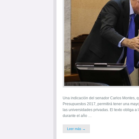
Una indicación del senador Carlos Montes, q
Presupuestos 2017, permitirá tener una mayor
las universidades privadas. El texto obliga a
durante el año …
Leer más →