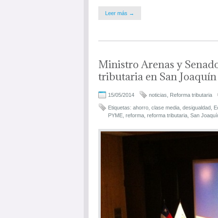
Leer más →
Ministro Arenas y Senad
tributaria en San Joaquín
15/05/2014
noticias
,
Reforma tributaria
Etiquetas:
ahorro
,
clase media
,
desigualdad
,
E
PYME
,
reforma
,
reforma tributaria
,
San Joaquí