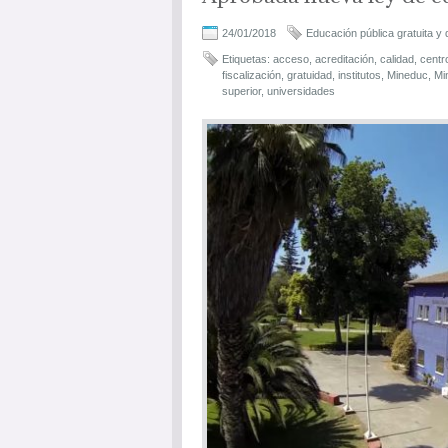
24/01/2018
Educación pública gratuita y 
Etiquetas:
acceso
,
acreditación
,
calidad
,
centr
fiscalización
,
gratuidad
,
institutos
,
Mineduc
,
Min
superior
,
universidades