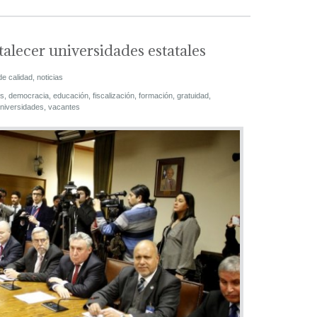
alecer universidades estatales
de calidad
,
noticias
s
,
democracia
,
educación
,
fiscalización
,
formación
,
gratuidad
,
niversidades
,
vacantes