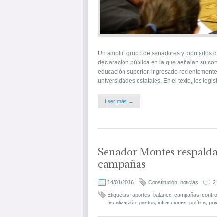
Un amplio grupo de senadores y diputados d
declaración pública en la que señalan su con
educación superior, ingresado recientemente a
universidades estatales. En el texto, los leg
Leer más →
Senador Montes respalda
campañas
14/01/2016
Constitución
,
noticias
2
Etiquetas:
aportes
,
balance
,
campañas
,
contro
fiscalización
,
gastos
,
infracciones
,
política
,
pri