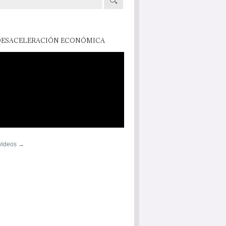
DESACELERACIÓN ECONÓMICA
 videos →