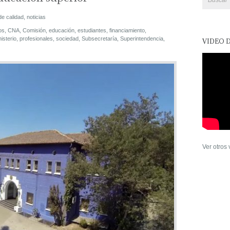
de calidad
,
noticias
os
,
CNA
,
Comisión
,
educación
,
estudiantes
,
financiamiento
,
isterio
,
profesionales
,
sociedad
,
Subsecretaría
,
Superintendencia
,
VIDEO 
Ver otros