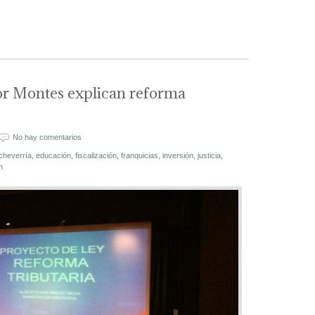
or Montes explican reforma
No hay comentarios
cheverría
,
educación
,
fiscalización
,
franquicias
,
inversión
,
justicia
,
n