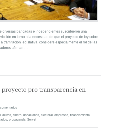
e diversas bancadas e independientes suscribieron una
vicción en torno a la necesidad de que el proyecto de ley sobre
 tramitación legislativa, considere especialmente el rol de las
isladores afirman …
 proyecto pro transparencia en
 comentarios
l
,
delitos
,
dinero
,
donaciones
,
electoral
,
empresas
,
financiamiento
,
vados
,
propaganda
,
Servel