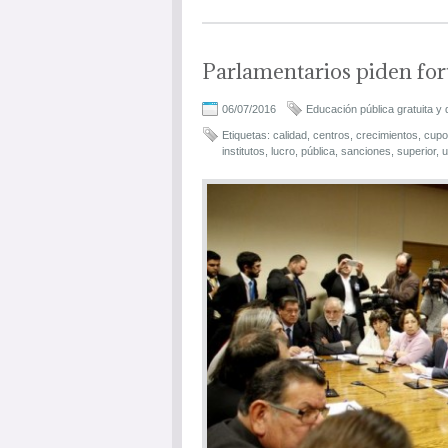
Parlamentarios piden fort
06/07/2016
Educación pública gratuita y 
Etiquetas:
calidad
,
centros
,
crecimientos
,
cupo
institutos
,
lucro
,
pública
,
sanciones
,
superior
,
u