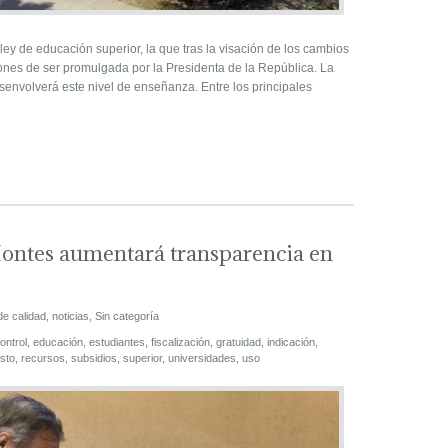
ey de educación superior, la que tras la visación de los cambios
ones de ser promulgada por la Presidenta de la República. La
esenvolverá este nivel de enseñanza. Entre los principales
Montes aumentará transparencia en
de calidad
,
noticias
,
Sin categoría
ontrol
,
educación
,
estudiantes
,
fiscalización
,
gratuidad
,
indicación
,
sto
,
recursos
,
subsidios
,
superior
,
universidades
,
uso