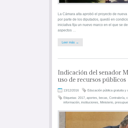
La Cámara alta aprobó el proyecto de nueva l
por parte de los diputados, quedó en condici
iniciativa fija un nuevo marco en el que se d
aspectos …
Leer más →
Indicación del senador 
uso de recursos públicos
13/12/2016
Educación pública gratuita y 
Etiquetas:
2017
,
aportes
,
becas
,
Contraloría
,
c
información
,
instituciones
,
Ministerio
,
presupue