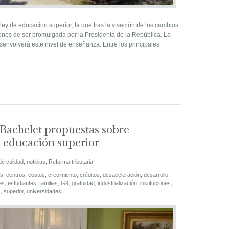
ey de educación superior, la que tras la visación de los cambios
ones de ser promulgada por la Presidenta de la República. La
esenvolverá este nivel de enseñanza. Entre los principales
Bachelet propuestas sobre
 educación superior
de calidad
,
noticias
,
Reforma tributaria
s
,
centros
,
costos
,
crecimiento
,
créditos
,
desaceleración
,
desarrollo
,
es
,
estudiantes
,
familias
,
G9
,
gratuidad
,
industrialización
,
instituciones
,
s
,
superior
,
universidades