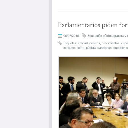
Parlamentarios piden fort
06/07/2016
Educación pública gratuita y 
Etiquetas:
calidad
,
centros
,
crecimientos
,
cupo
institutos
,
lucro
,
pública
,
sanciones
,
superior
,
u