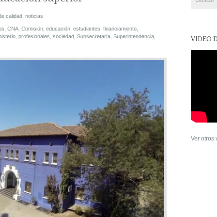
de calidad
,
noticias
os
,
CNA
,
Comisión
,
educación
,
estudiantes
,
financiamiento
,
isterio
,
profesionales
,
sociedad
,
Subsecretaría
,
Superintendencia
,
VIDEO 
Ver otros