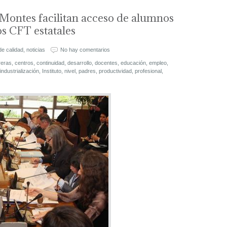
Montes facilitan acceso de alumnos
os CFT estatales
de calidad
,
noticias
No hay comentarios
reras
,
centros
,
continuidad
,
desarrollo
,
docentes
,
educación
,
empleo
,
industrialización
,
Instituto
,
nivel
,
padres
,
productividad
,
profesional
,