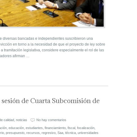
e diversas bancadas e independientes suscribieron una
vicción en torno a la necesidad de que el proyecto de ley sobre
 tramitación legislativa, considere especialmente el rol de las
isladores afirman …
a sesión de Cuarta Subcomisión de
de calidad
,
noticias
No hay comentarios
ación
,
educación
,
estudiantes
,
financiamiento
,
fiscal
,
focalización
,
rio
,
presupuesto
,
recursos
,
regresivo
,
Saa
,
técnica
,
universidades