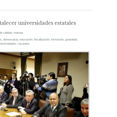
alecer universidades estatales
de calidad
,
noticias
s
,
democracia
,
educación
,
fiscalización
,
formación
,
gratuidad
,
niversidades
,
vacantes