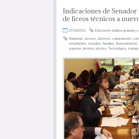
Indicaciones de Senador 
de liceos técnicos a nuev
07/10/2015
Educación pública gratuita y 
Etiquetas:
acceso
,
alumnos
,
capacitación
,
car
estudiantes
,
estudios
,
familias
,
financiamiento
,
superior
,
técnica
,
técnico
,
Tecnológico
,
trabajo