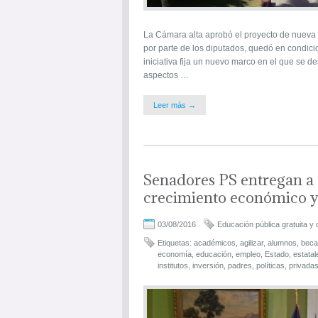
La Cámara alta aprobó el proyecto de nueva l
por parte de los diputados, quedó en condici
iniciativa fija un nuevo marco en el que se d
aspectos …
Leer más →
Senadores PS entregan a 
crecimiento económico y
03/08/2016
Educación pública gratuita y 
Etiquetas:
académicos
,
agilizar
,
alumnos
,
beca
economía
,
educación
,
empleo
,
Estado
,
estatal
institutos
,
inversión
,
padres
,
políticas
,
privada