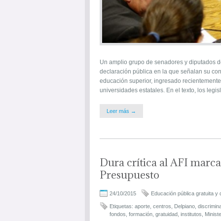
Un amplio grupo de senadores y diputados d
declaración pública en la que señalan su con
educación superior, ingresado recientemente a
universidades estatales. En el texto, los leg
Leer más →
Dura crítica al AFI marc
Presupuesto
24/10/2015
Educación pública gratuita y 
Etiquetas:
aporte
,
centros
,
Delpiano
,
discrimin
fondos
,
formación
,
gratuidad
,
institutos
,
Ministe