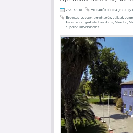
24/01/2018
Educación pública gratuita y 
Etiquetas:
acceso
,
acreditación
,
calidad
,
centr
fiscalización
,
gratuidad
,
institutos
,
Mineduc
,
Min
superior
,
universidades