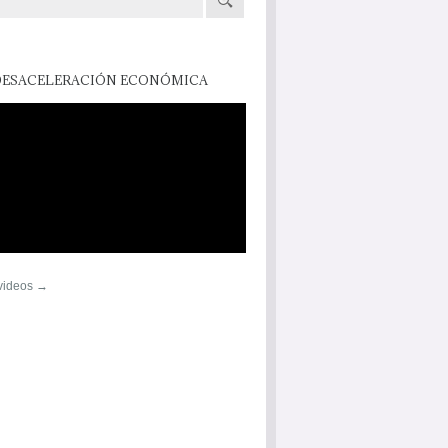
DESACELERACIÓN ECONÓMICA
 videos →