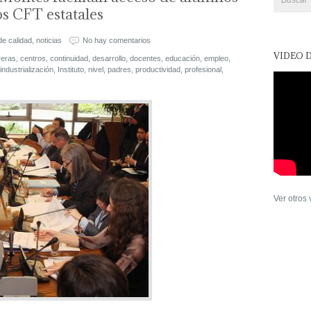
os CFT estatales
de calidad
,
noticias
No hay comentarios
VIDEO 
reras
,
centros
,
continuidad
,
desarrollo
,
docentes
,
educación
,
empleo
,
industrialización
,
Instituto
,
nivel
,
padres
,
productividad
,
profesional
,
Ver otros