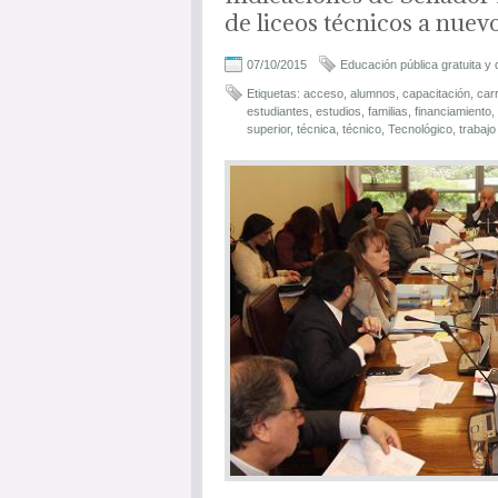
de liceos técnicos a nuev
07/10/2015
Educación pública gratuita y 
Etiquetas:
acceso
,
alumnos
,
capacitación
,
car
estudiantes
,
estudios
,
familias
,
financiamiento
,
superior
,
técnica
,
técnico
,
Tecnológico
,
trabajo