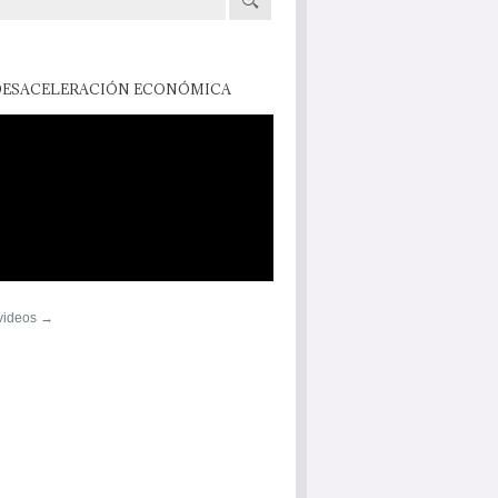
DESACELERACIÓN ECONÓMICA
 videos →