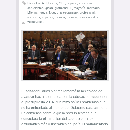
Etiquetas:
AFI
,
becas
,
CFT
,
copago
,
educación
,
estudiantes
,
glosa
,
gratuidad
,
IP
,
mayoría
,
mercado
,
Milenio
,
nueva
,
Nuevo
,
presupuesto
,
profesional
,
recursos
,
superior
,
técnica
,
técnico
,
universidades
,
vulnerables
El senador Carlos Montes remarcó la necesidad de
avanzar hacia la gratuidad en la educación superior en
el presupuesto 2016. Minimizó así los problemas que
se ha enfrentado al interior del Gobierno para arribar a
un consenso sobre la glosa presupuestaria que
concretará la eliminación del copago para los
estudiantes más vulnerables del país. El parlamentario
…