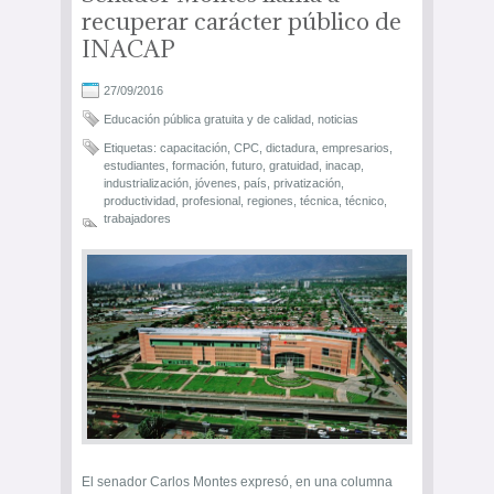
recuperar carácter público de
INACAP
27/09/2016
Educación pública gratuita y de calidad
,
noticias
Etiquetas:
capacitación
,
CPC
,
dictadura
,
empresarios
,
estudiantes
,
formación
,
futuro
,
gratuidad
,
inacap
,
industrialización
,
jóvenes
,
país
,
privatización
,
productividad
,
profesional
,
regiones
,
técnica
,
técnico
,
trabajadores
El senador Carlos Montes expresó, en una columna