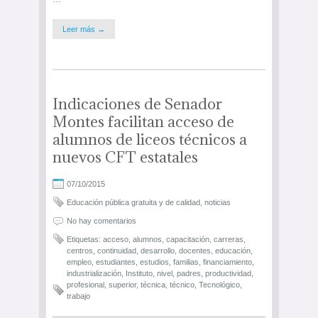
Leer más →
Indicaciones de Senador
Montes facilitan acceso de
alumnos de liceos técnicos a
nuevos CFT estatales
07/10/2015
Educación pública gratuita y de calidad
,
noticias
No hay comentarios
Etiquetas:
acceso
,
alumnos
,
capacitación
,
carreras
,
centros
,
continuidad
,
desarrollo
,
docentes
,
educación
,
empleo
,
estudiantes
,
estudios
,
familias
,
financiamiento
,
industrialización
,
Instituto
,
nivel
,
padres
,
productividad
,
profesional
,
superior
,
técnica
,
técnico
,
Tecnológico
,
trabajo