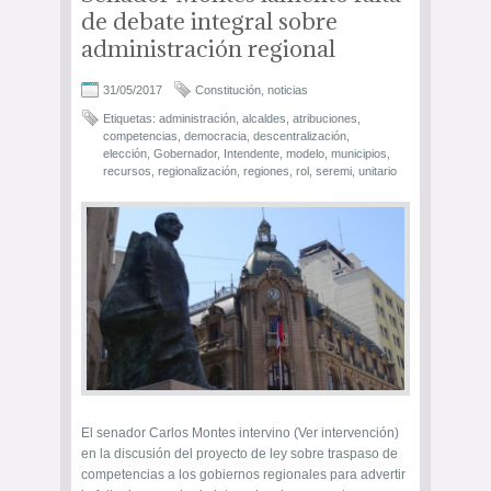
de debate integral sobre
administración regional
31/05/2017
Constitución
,
noticias
Etiquetas:
administración
,
alcaldes
,
atribuciones
,
competencias
,
democracia
,
descentralización
,
elección
,
Gobernador
,
Intendente
,
modelo
,
municipios
,
recursos
,
regionalización
,
regiones
,
rol
,
seremi
,
unitario
El senador Carlos Montes intervino (Ver intervención)
en la discusión del proyecto de ley sobre traspaso de
competencias a los gobiernos regionales para advertir