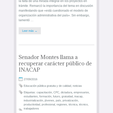
la falta de una mirada integral en los proyectos en
trámite. Remarcó la importancia del tema en discusión
manifestando que «está cuestionado el modelo de
organización administrativa del país». Sin embargo,
lamentó …
Leer más →
Senador Montes llama a
recuperar carácter público de
INACAP
27/09/2016
Educación pública gratuita y de calidad
,
noticias
Etiquetas:
capacitación
,
CPC
,
dictadura
,
empresarios
,
estudiantes
,
formación
,
futuro
,
gratuidad
,
inacap
,
industrialización
,
jóvenes
,
país
,
privatización
,
productividad
,
profesional
,
regiones
,
técnica
,
técnico
,
trabajadores