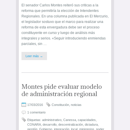
El senador Carlos Montes reiteró sus criticas a la
reforma que permitiría la elección de Intendentes
Regionales. En una columna publicada en El Mercurio,
el legislador sostuvo que el marco para realizar una
reforma de esta envergadura debe ser el proceso
constituyente en curso y luego de análisis más
integrales y serios. «Seguir introduciendo enmiendas
parciales, sin …
Leer más →
Montes pide evaluar modelo
de administración regional
17/03/2016
Constitución
,
noticias
1 comentario
Etiquetas:
administrativo
,
Canessa
,
capacidades
,
CONARA
,
desarrollo
,
descentralización
,
dictadura
,
gestión
,
Gobierno
,
integración
,
local
,
ministerios
,
poder
,