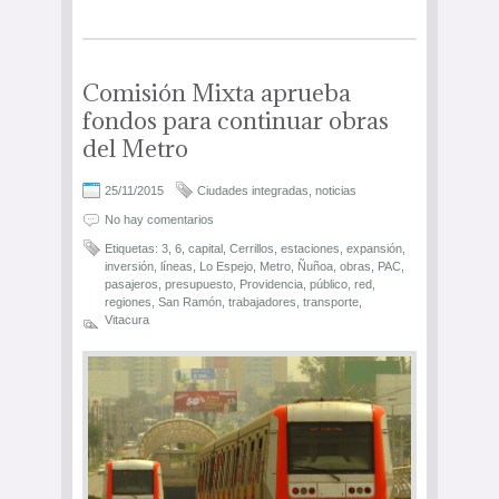
Comisión Mixta aprueba
fondos para continuar obras
del Metro
25/11/2015
Ciudades integradas
,
noticias
No hay comentarios
Etiquetas:
3
,
6
,
capital
,
Cerrillos
,
estaciones
,
expansión
,
inversión
,
líneas
,
Lo Espejo
,
Metro
,
Ñuñoa
,
obras
,
PAC
,
pasajeros
,
presupuesto
,
Providencia
,
público
,
red
,
regiones
,
San Ramón
,
trabajadores
,
transporte
,
Vitacura