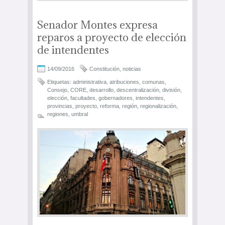
Senador Montes expresa
reparos a proyecto de elección
de intendentes
14/09/2016
Constitución
,
noticias
Etiquetas:
administrativa
,
atribuciones
,
comunas
,
Consejo
,
CORE
,
desarrollo
,
descentralización
,
división
,
elección
,
facultades
,
gobernadores
,
intendentes
,
provincias
,
proyecto
,
reforma
,
región
,
regionalización
,
regiones
,
umbral