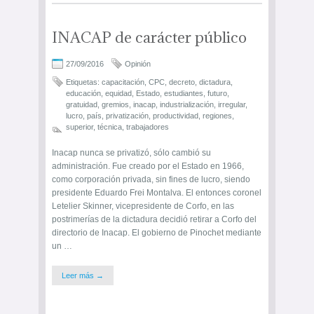
INACAP de carácter público
27/09/2016
Opinión
Etiquetas:
capacitación
,
CPC
,
decreto
,
dictadura
,
educación
,
equidad
,
Estado
,
estudiantes
,
futuro
,
gratuidad
,
gremios
,
inacap
,
industrialización
,
irregular
,
lucro
,
país
,
privatización
,
productividad
,
regiones
,
superior
,
técnica
,
trabajadores
Inacap nunca se privatizó, sólo cambió su
administración. Fue creado por el Estado en 1966,
como corporación privada, sin fines de lucro, siendo
presidente Eduardo Frei Montalva. El entonces coronel
Letelier Skinner, vicepresidente de Corfo, en las
postrimerías de la dictadura decidió retirar a Corfo del
directorio de Inacap. El gobierno de Pinochet mediante
un …
Leer más →