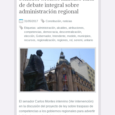
de debate integral sobre
administración regional
31/05/2017
Constitución
,
noticias
Etiquetas:
administración
,
alcaldes
,
atribuciones
,
competencias
,
democracia
,
descentralización
,
elección
,
Gobernador
,
Intendente
,
modelo
,
municipios
,
recursos
,
regionalización
,
regiones
,
rol
,
seremi
,
unitario
El senador Carlos Montes intervino (Ver intervención)
en la discusión del proyecto de ley sobre traspaso de
competencias a los gobiernos regionales para advertir