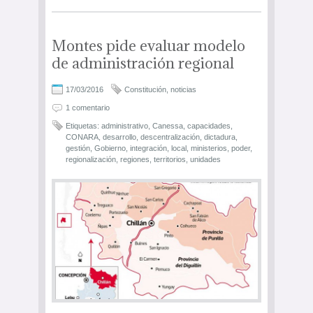
Montes pide evaluar modelo
de administración regional
17/03/2016
Constitución
,
noticias
1 comentario
Etiquetas:
administrativo
,
Canessa
,
capacidades
,
CONARA
,
desarrollo
,
descentralización
,
dictadura
,
gestión
,
Gobierno
,
integración
,
local
,
ministerios
,
poder
,
regionalización
,
regiones
,
territorios
,
unidades