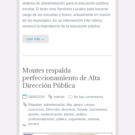
sistema de administración para la educación pública
escolar. El texto crea Servicios Locales para hacerse
cargo de las escuelas y liceos, actualmente en manos
de los municipios. En su intervención (Ver vídeo),
remarcó la importancia de la educación pública …
Leer más →
Montes respalda
perfeccionamiento de Alta
Dirección Pública
04/05/2016
noticias
No hay comentarios
Etiquetas:
administración
,
Alta
,
apoyo
,
cargos
,
concursos
,
Dirección
,
directivos
,
Estado
,
funcionarios
,
gestión
,
modernización
,
plantas
,
político
,
profesionalización
,
pública
,
seguimiento
,
sistema
,
técnico