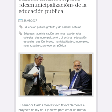
«desmunicipalización» de la
educación pública
26/01/2017
Educación pública gratuita y de calidad
,
noticias
Etiquetas:
administración
,
alumnos
,
apoderados
,
colegios
,
desmunicipalización
,
directivos
,
educación
,
escuelas
,
gestión
,
liceos
,
municipalidades
,
municipios
,
nueva
,
padres
,
profesores
,
pública
El senador Carlos Montes votó favorablemente el
proyecto de ley del Ejecutivo para crear un nuevo