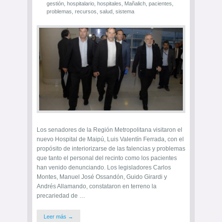
gestión
,
hospitalario
,
hospitales
,
Mañalich
,
pacientes
,
problemas
,
recursos
,
salud
,
sistema
Los senadores de la Región Metropolitana visitaron el
nuevo Hospital de Maipú, Luis Valentín Ferrada, con el
propósito de interiorizarse de las falencias y problemas
que tanto el personal del recinto como los pacientes
han venido denunciando. Los legisladores Carlos
Montes, Manuel José Ossandón, Guido Girardi y
Andrés Allamando, constataron en terreno la
precariedad de …
Leer más →