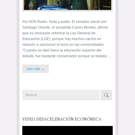
Por ADN Radio. Nota y audio. El senador electo por
Santiago Oriente, el socialista Carlos Montes, afirmó
que es necesario reformar la Ley General de
Educación (LGE), porque hay muchos vacíos en
relación a sancionar el lucro en las universidades.
“Cuando se dejó fuera la educación superior del
debate, fue bastante conservador porque se trataba …
Leer más →
VIDEO DESACELERACIÓN ECONÓMICA