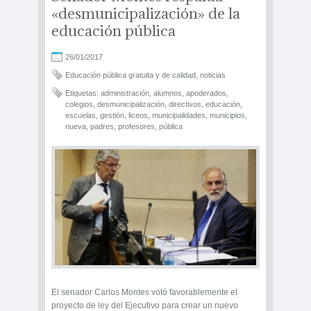
«desmunicipalización» de la
educación pública
26/01/2017
Educación pública gratuita y de calidad
,
noticias
Etiquetas:
administración
,
alumnos
,
apoderados
,
colegios
,
desmunicipalización
,
directivos
,
educación
,
escuelas
,
gestión
,
liceos
,
municipalidades
,
municipios
,
nueva
,
padres
,
profesores
,
pública
El senador Carlos Montes votó favorablemente el
proyecto de ley del Ejecutivo para crear un nuevo