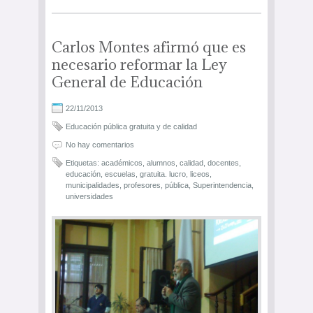
Carlos Montes afirmó que es
necesario reformar la Ley
General de Educación
22/11/2013
Educación pública gratuita y de calidad
No hay comentarios
Etiquetas:
académicos
,
alumnos
,
calidad
,
docentes
,
educación
,
escuelas
,
gratuita. lucro
,
liceos
,
municipalidades
,
profesores
,
pública
,
Superintendencia
,
universidades