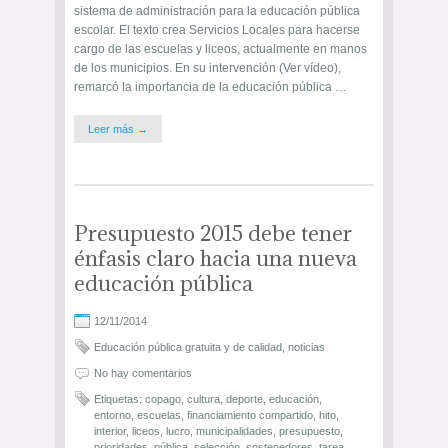
sistema de administración para la educación pública
escolar. El texto crea Servicios Locales para hacerse
cargo de las escuelas y liceos, actualmente en manos
de los municipios. En su intervención (Ver vídeo),
remarcó la importancia de la educación pública …
Leer más →
Presupuesto 2015 debe tener
énfasis claro hacia una nueva
educación pública
12/11/2014
Educación pública gratuita y de calidad
,
noticias
No hay comentarios
Etiquetas:
copago
,
cultura
,
deporte
,
educación
,
entorno
,
escuelas
,
financiamiento compartido
,
hito
,
interior
,
liceos
,
lucro
,
municipalidades
,
presupuesto
,
prioridades
,
pública
,
selección
,
sostenedores
,
tarea
,