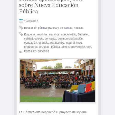
sobre Nueva Educación
Pública
12/09/2017
Educación pública gratuita y de calidad
,
noticias
Etiquetas:
alcaldes
,
alumnos
,
apoderados
,
Bachelet
,
calidad
,
colegio
,
concepto
,
desmunicipalización
,
educación
,
escuela
,
estudiantes
,
integral
,
liceo
,
profesores
,
pruebas
,
pública
,
Simce
,
subvención
,
test
,
transición. servicios
La Cámara Alta despachó el proyecto de ley que