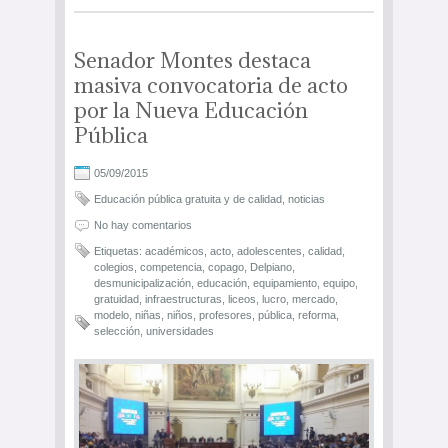
Senador Montes destaca
masiva convocatoria de acto
por la Nueva Educación
Pública
05/09/2015
Educación pública gratuita y de calidad
,
noticias
No hay comentarios
Etiquetas:
académicos
,
acto
,
adolescentes
,
calidad
,
colegios
,
competencia
,
copago
,
Delpiano
,
desmunicipalización
,
educación
,
equipamiento
,
equipo
,
gratuidad
,
infraestructuras
,
liceos
,
lucro
,
mercado
,
modelo
,
niñas
,
niños
,
profesores
,
pública
,
reforma
,
selección
,
universidades