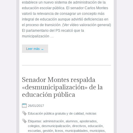
establece un nuevo sistema de administración de la
educación escolar pública. El senador Carlos Montes
valoró la relevancia de consagrar un concepto más
integral de educación aunque advirtió deficiencias en
el proceso de transición. (Ver vídeo valoración general)
El parlamentario del PS recalcó que la
municipalización …
Leer más →
Senador Montes respalda
«desmunicipalización» de la
educación pública
26/01/2017
Educación pública gratuita y de calidad
,
noticias
Etiquetas:
administración
,
alumnos
,
apoderados
,
colegios
,
desmunicipalización
,
directivos
,
educación
,
escuelas
,
gestión
,
liceos
,
municipalidades
,
municipios
,