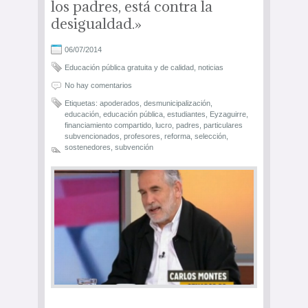
los padres, está contra la
desigualdad.»
06/07/2014
Educación pública gratuita y de calidad
,
noticias
No hay comentarios
Etiquetas:
apoderados
,
desmunicipalización
,
educación
,
educación pública
,
estudiantes
,
Eyzaguirre
,
financiamiento compartido
,
lucro
,
padres
,
particulares
subvencionados
,
profesores
,
reforma
,
selección
,
sostenedores
,
subvención