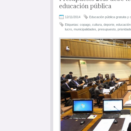
educación pública
12/11/2014
Educación pública gratuita y 
Etiquetas:
copago
,
cultura
,
deporte
,
educación
lucro
,
municipalidades
,
presupuesto
,
prioridad