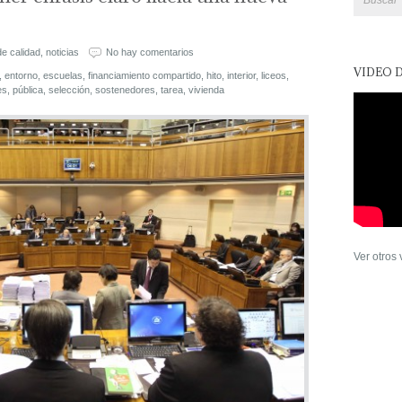
de calidad
,
noticias
No hay comentarios
VIDEO 
,
entorno
,
escuelas
,
financiamiento compartido
,
hito
,
interior
,
liceos
,
es
,
pública
,
selección
,
sostenedores
,
tarea
,
vivienda
Ver otros