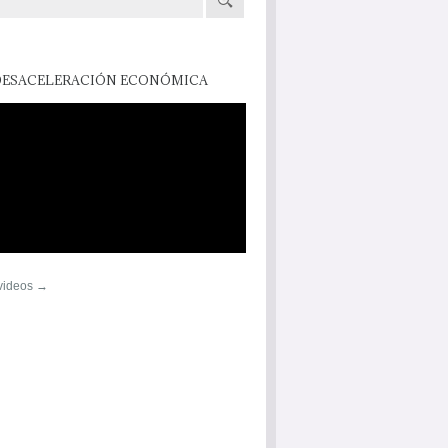
DESACELERACIÓN ECONÓMICA
 videos →