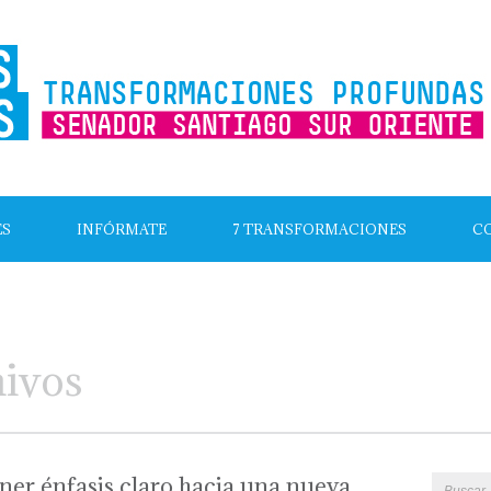
ES
INFÓRMATE
7 TRANSFORMACIONES
C
hivos
ner énfasis claro hacia una nueva