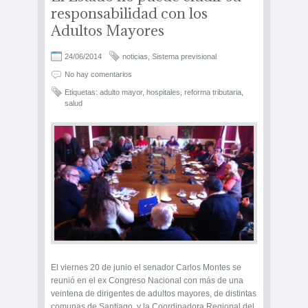
responsabilidad con los
Adultos Mayores
24/06/2014
noticias
,
Sistema previsional
No hay comentarios
Etiquetas:
adulto mayor
,
hospitales
,
reforma tributaria
,
salud
El viernes 20 de junio el senador Carlos Montes se
reunió en el ex Congreso Nacional con más de una
veintena de dirigentes de adultos mayores, de distintas
comunas de Santiago, y la Coordinadora Regional del