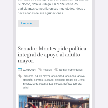
SENAMA, Natalia Zúñiga. En el encuentro los
participantes compartieron sus inquietudes, ideas y
necesidades de sus agrupaciones.
Leer más →
Senador Montes pide política
integral de apoyo al adulto
mayor.
21/05/2014
noticias
No hay comentarios
Etiquetas:
adulto mayor
,
ancianidad
,
ancianos
,
apoyo
,
atención
,
centros
,
cuidado
,
dignidad
,
Hogar de Cristo
,
integral
,
larga estadía
,
Las Rosas
,
política
,
tercera
edad