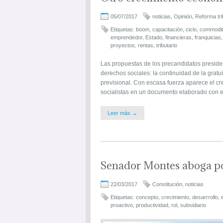
05/07/2017
noticias
,
Opinión
,
Reforma tri
Etiquetas:
boom
,
capacitación
,
ciclo
,
commodit
emprendedor
,
Estado
,
financieras
,
franquicias
proyectos
,
rentas
,
tributario
Las propuestas de los precandidatos presiden
derechos sociales: la continuidad de la gratui
previsional. Con escasa fuerza aparece el 
socialistas en un documento elaborado con e
Leer más →
Senador Montes aboga por
22/03/2017
Constitución
,
noticias
Etiquetas:
concepto
,
crecimiento
,
desarrrollo
,
proactivo
,
productividad
,
rol
,
subsidiario