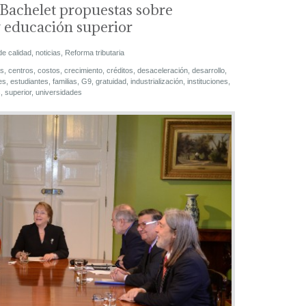
Bachelet propuestas sobre
 educación superior
de calidad
,
noticias
,
Reforma tributaria
s
,
centros
,
costos
,
crecimiento
,
créditos
,
desaceleración
,
desarrollo
,
es
,
estudiantes
,
familias
,
G9
,
gratuidad
,
industrialización
,
instituciones
,
s
,
superior
,
universidades