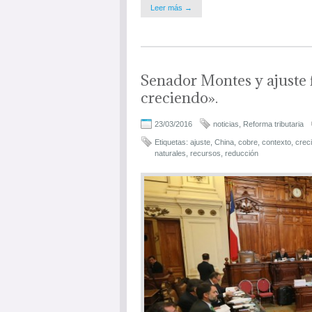
Leer más →
Senador Montes y ajuste f
creciendo».
23/03/2016
noticias
,
Reforma tributaria
Etiquetas:
ajuste
,
China
,
cobre
,
contexto
,
crec
naturales
,
recursos
,
reducción