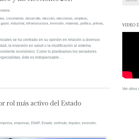
butaria
ies
,
crecimiento
,
desarrollo
,
elección
,
elecciones
,
empleos
,
,
gasto
,
industrial
,
infraestructura
,
inversión
,
materias
,
política
,
primas
,
VIDEO 
ciales se ha centrado en su opinión en relación a diversos
dad, la inversión en salud o la modificación al sistema
crecimiento económico. Como lo planteamos los senadores
specialistas, éste es indispensable …
Ver otros
 rol más activo del Estado
empresa
,
empresas
,
ENAP
,
Estado
,
estímulo
,
impulso
,
inversión
,