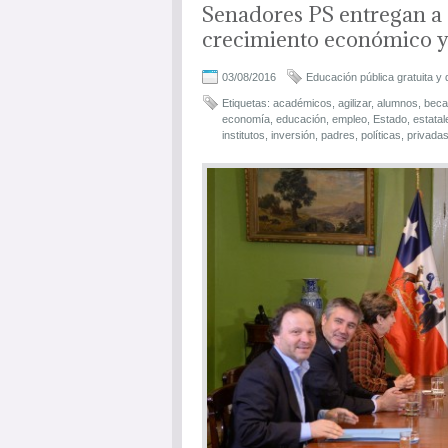
Senadores PS entregan a 
crecimiento económico y
03/08/2016
Educación pública gratuita y 
Etiquetas:
académicos
,
agilizar
,
alumnos
,
beca
economía
,
educación
,
empleo
,
Estado
,
estatal
institutos
,
inversión
,
padres
,
políticas
,
privada