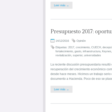
Leer más →
Presupuesto 2017: oportu
14/12/2016
Opinión
Etiquetas:
2017
,
crecimiento
,
CUECH
,
decepc
fortalecimiento
,
gasto
,
infraestructura
,
Keynes
revitalización
,
superior
,
universidades
La reciente discusión presupuestaria resultó 
recuperación del crecimiento económico co
desde hace meses. Hicimos un trabajo serio 
documento a Hacienda. Poco de eso se plasm
Leer más →