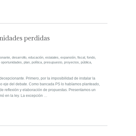
nidades perdidas
ionante
,
desarrollo
,
educación
,
estatales
,
expansión
,
fiscal
,
fondo
,
,
oportunidades
,
plan
,
política
,
presupuesto
,
proyectos
,
pública
,
decepcionante. Primero, por la imposibilidad de instalar la
mo eje del debate. Como bancada PS lo habíamos planteado,
de reflexión y elaboración de propuestas. Presentamos un
ó en la ley. La excepción …