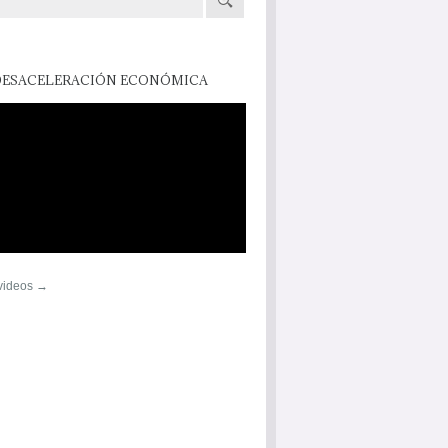
DESACELERACIÓN ECONÓMICA
 videos →