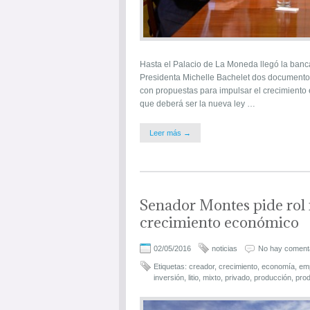
Hasta el Palacio de La Moneda llegó la banca
Presidenta Michelle Bachelet dos documentos
con propuestas para impulsar el crecimiento 
que deberá ser la nueva ley …
Leer más →
Senador Montes pide rol 
crecimiento económico
02/05/2016
noticias
No hay coment
Etiquetas:
creador
,
crecimiento
,
economía
,
em
inversión
,
litio
,
mixto
,
privado
,
producción
,
prod