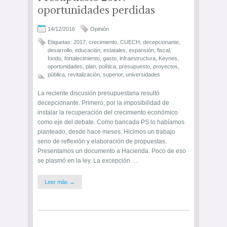
oportunidades perdidas
14/12/2016
Opinión
Etiquetas:
2017
,
crecimiento
,
CUECH
,
decepcionante
,
desarrollo
,
educación
,
estatales
,
expansión
,
fiscal
,
fondo
,
fortalecimiento
,
gasto
,
infraestructura
,
Keynes
,
oportunidades
,
plan
,
política
,
presupuesto
,
proyectos
,
pública
,
revitalización
,
superior
,
universidades
La reciente discusión presupuestaria resultó
decepcionante. Primero, por la imposibilidad de
instalar la recuperación del crecimiento económico
como eje del debate. Como bancada PS lo habíamos
planteado, desde hace meses. Hicimos un trabajo
serio de reflexión y elaboración de propuestas.
Presentamos un documento a Hacienda. Poco de eso
se plasmó en la ley. La excepción …
Leer más →