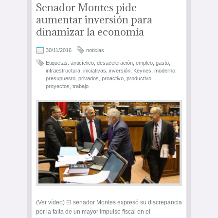
Senador Montes pide
aumentar inversión para
dinamizar la economía
30/11/2016
noticias
Etiquetas:
anticíclico
,
desaceleración
,
empleo
,
gasto
,
infraestructura
,
iniciativas
,
inversión
,
Keynes
,
moderno
,
presupuesto
,
privados
,
proactivo
,
productivo
,
proyectos
,
trabajo
(Ver vídeo) El senador Montes expresó su discrepancia
por la falta de un mayor impulso fiscal en el