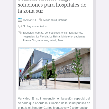
soluciones para hospitales de
la zona sur
15/05/2014
Mejor salud
,
noticias
No hay comentarios
Etiquetas:
camas
,
concesiones
,
crisis
,
felix bulnes
,
hospitales
,
La Florida
,
La Reina
,
Ministerio
,
pacientes
,
Puente Alto
,
recursos
,
salud
,
Sótero
Ver vídeo. En su intervención en la sesión especial del
Senado que abordó la situación de la salud pública en
el país, el Senador Carlos Montes volvió a denunciar