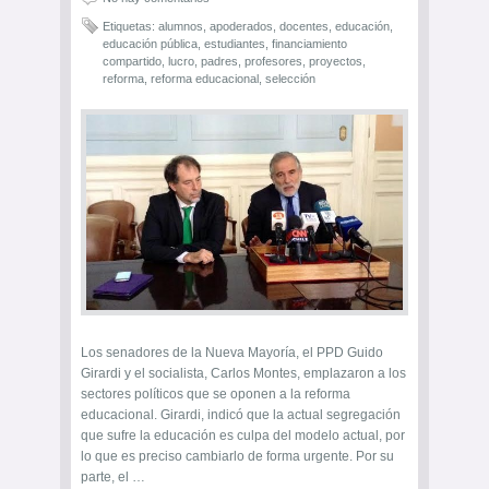
Etiquetas:
alumnos
,
apoderados
,
docentes
,
educación
,
educación pública
,
estudiantes
,
financiamiento
compartido
,
lucro
,
padres
,
profesores
,
proyectos
,
reforma
,
reforma educacional
,
selección
Los senadores de la Nueva Mayoría, el PPD Guido
Girardi y el socialista, Carlos Montes, emplazaron a los
sectores políticos que se oponen a la reforma
educacional. Girardi, indicó que la actual segregación
que sufre la educación es culpa del modelo actual, por
lo que es preciso cambiarlo de forma urgente. Por su
parte, el …