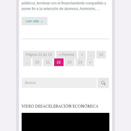
públicos, terminar con el financiamiento compartido y
poner fin a la selección de alumnos. Asimismo, …
Leer más →
Página 22 de 24
« Primera
«
...
10
...
20
21
22
23
24
»
VIDEO DESACELERACIÓN ECONÓMICA