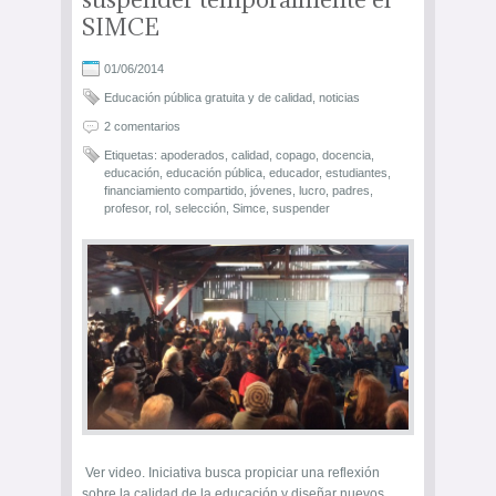
SIMCE
01/06/2014
Educación pública gratuita y de calidad
,
noticias
2 comentarios
Etiquetas:
apoderados
,
calidad
,
copago
,
docencia
,
educación
,
educación pública
,
educador
,
estudiantes
,
financiamiento compartido
,
jóvenes
,
lucro
,
padres
,
profesor
,
rol
,
selección
,
Simce
,
suspender
Ver video. Iniciativa busca propiciar una reflexión
sobre la calidad de la educación y diseñar nuevos