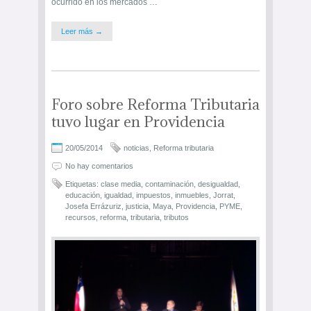
ocurrido en los mercados …
Leer más →
Foro sobre Reforma Tributaria
tuvo lugar en Providencia
20/05/2014
noticias
,
Reforma tributaria
No hay comentarios
Etiquetas:
clase media
,
contaminación
,
desigualdad
,
educación
,
igualdad
,
impuestos
,
inmuebles
,
Jorrat
,
Josefa Errázuriz
,
justicia
,
Maya
,
Providencia
,
PYME
,
recursos
,
reforma
,
tributaria
,
tributos