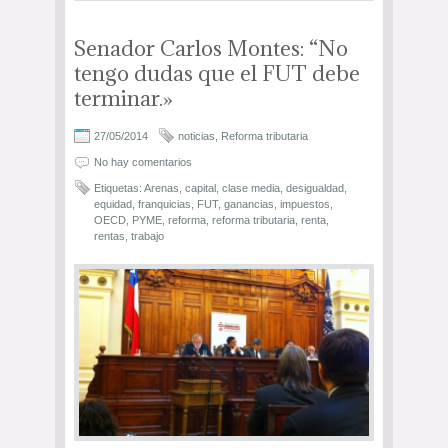
Senador Carlos Montes: “No
tengo dudas que el FUT debe
terminar.»
27/05/2014
noticias
,
Reforma tributaria
No hay comentarios
Etiquetas:
Arenas
,
capital
,
clase media
,
desigualdad
,
equidad
,
franquicias
,
FUT
,
ganancias
,
impuestos
,
OECD
,
PYME
,
reforma
,
reforma tributaria
,
renta
,
rentas
,
trabajo