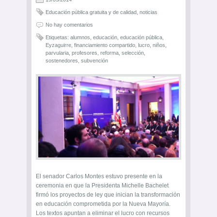
Educación pública gratuita y de calidad
,
noticias
No hay comentarios
Etiquetas:
alumnos
,
educación
,
educación pública
,
Eyzaguirre
,
financiamiento compartido
,
lucro
,
niños
,
parvularia
,
profesores
,
reforma
,
selección
,
sostenedores
,
subvención
El senador Carlos Montes estuvo presente en la
ceremonia en que la Presidenta Michelle Bachelet
firmó los proyectos de ley que inician la transformación
en educación comprometida por la Nueva Mayoría.
Los textos apuntan a eliminar el lucro con recursos