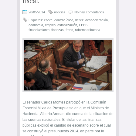
fiscal.
20/05/2014
noticias
No hay comentarios
Etiquetas:
cobre
,
contracíclico
,
déficit
,
desaceleración
,
economía
,
empleo
,
estabilización
,
FEES
,
financiamiento
,
finanzas
,
freno
,
reforma tributaria
El senador Carlos Montes participó en la Comisión
Especial Mixta de Presupuesto en que el Ministro de
Hacienda, Alberto Arenas, dio cuenta de la situación de
las cuentas nacionales. El titular de las finanzas
públicas explicó el cambio de escenario sobre el cual
se construyó el presupuesto 2014, en parte por lo