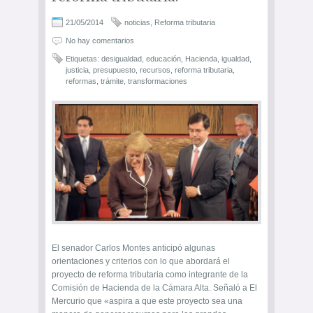
21/05/2014
noticias
,
Reforma tributaria
No hay comentarios
Etiquetas:
desigualdad
,
educación
,
Hacienda
,
igualdad
,
justicia
,
presupuesto
,
recursos
,
reforma tributaria
,
reformas
,
trámite
,
transformaciones
El senador Carlos Montes anticipó algunas
orientaciones y criterios con lo que abordará el
proyecto de reforma tributaria como integrante de la
Comisión de Hacienda de la Cámara Alta. Señaló a El
Mercurio que «aspira a que este proyecto sea una