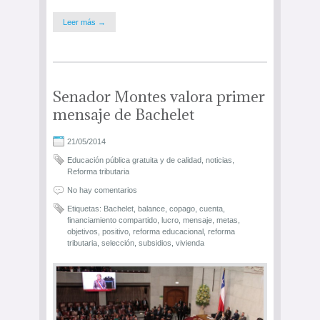
Leer más →
Senador Montes valora primer
mensaje de Bachelet
21/05/2014
Educación pública gratuita y de calidad
,
noticias
,
Reforma tributaria
No hay comentarios
Etiquetas:
Bachelet
,
balance
,
copago
,
cuenta
,
financiamiento compartido
,
lucro
,
mensaje
,
metas
,
objetivos
,
positivo
,
reforma educacional
,
reforma
tributaria
,
selección
,
subsidios
,
vivienda