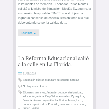
instrumentos de medición. El senador Carlos Montes
solicitó al Ministro de Educación, Nicolás Eyzaguirre, la
suspensión temporal del SIMCE, con el objeto de
lograr un consenso de especialistas en torno a lo que
debe entenderse por la calidad de …
Leer más →
La Reforma Educacional salió
a la calle en La Florida.
31/05/2014
Educación pública gratuita y de calidad
,
noticias
No hay comentarios
Etiquetas:
alumnos
,
Andrade
,
copago
,
desigualdad
,
educación
,
educación pública
,
escuelas
,
Eyzaguirre
,
financiamiento compartido
,
La Florida
,
liceos
,
lucro
,
padres. apoderados
,
Peñailillo
,
profesores
,
selección
,
Simce
,
Vallejo