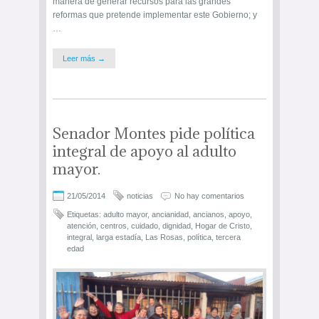
manera de generar recursos para las grandes
reformas que pretende implementar este Gobierno; y
…
Leer más →
Senador Montes pide política
integral de apoyo al adulto
mayor.
21/05/2014
noticias
No hay comentarios
Etiquetas:
adulto mayor
,
ancianidad
,
ancianos
,
apoyo
,
atención
,
centros
,
cuidado
,
dignidad
,
Hogar de Cristo
,
integral
,
larga estadía
,
Las Rosas
,
política
,
tercera
edad