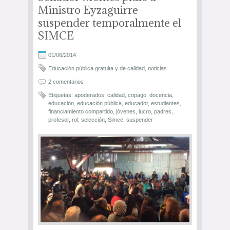
Ministro Eyzaguirre
suspender temporalmente el
SIMCE
01/06/2014
Educación pública gratuita y de calidad
,
noticias
2 comentarios
Etiquetas:
apoderados
,
calidad
,
copago
,
docencia
,
educación
,
educación pública
,
educador
,
estudiantes
,
financiamiento compartido
,
jóvenes
,
lucro
,
padres
,
profesor
,
rol
,
selección
,
Simce
,
suspender