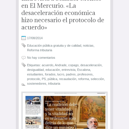
en El Mercurio. «La
desaceleración económica
hizo necesario el protocolo de
acuerdo»
17/08/2014
Educación pública gratuita y de calidad
,
noticias
,
Reforma tributaria
No hay comentarios
Etiquetas:
acuerdo
,
Andrade
,
copago
,
desaceleración
,
desigualdad
,
educación
,
entrevista
,
Escalona
,
estudiantes
,
forados
,
lucro
,
padres
,
profesores
,
protocolo
,
PS
,
pública
,
recaudación
,
reforma
,
selección
,
sostenedores
,
tributaria