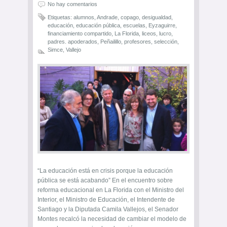
No hay comentarios
Etiquetas:
alumnos
,
Andrade
,
copago
,
desigualdad
,
educación
,
educación pública
,
escuelas
,
Eyzaguirre
,
financiamiento compartido
,
La Florida
,
liceos
,
lucro
,
padres. apoderados
,
Peñailillo
,
profesores
,
selección
,
Simce
,
Vallejo
“La educación está en crisis porque la educación
pública se está acabando” En el encuentro sobre
reforma educacional en La Florida con el Ministro del
Interior, el Ministro de Educación, el Intendente de
Santiago y la Diputada Camila Vallejos, el Senador
Montes recalcó la necesidad de cambiar el modelo de