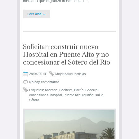
mercado que organiza la educación …
Leer más →
Solicitan construir nuevo
Hospital en Puente Alto y no
concesionar el Sótero del Río
29/04/2014
Mejor salud
,
noticias
No hay comentarios
Etiquetas:
Andrade
,
Bachelet
,
Barría
,
Becerra
,
concesiones
,
hospital
,
Puente Alto
,
reunión
,
salud
,
Sótero