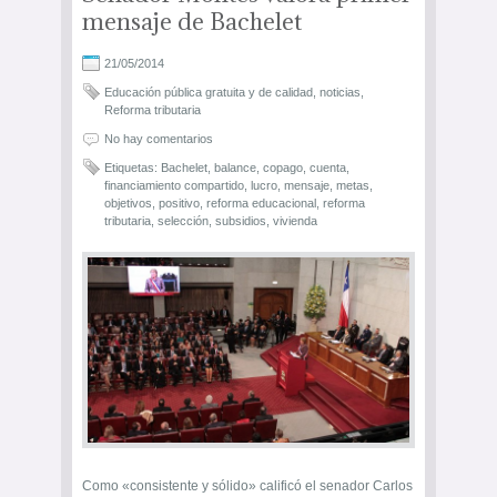
mensaje de Bachelet
21/05/2014
Educación pública gratuita y de calidad
,
noticias
,
Reforma tributaria
No hay comentarios
Etiquetas:
Bachelet
,
balance
,
copago
,
cuenta
,
financiamiento compartido
,
lucro
,
mensaje
,
metas
,
objetivos
,
positivo
,
reforma educacional
,
reforma
tributaria
,
selección
,
subsidios
,
vivienda
Como «consistente y sólido» calificó el senador Carlos