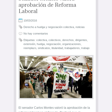
aprobación de Reforma
Laboral
10/03/2016
Derecho a huelga y negociación colectiva
,
noticias
No hay comentarios
Etiquetas:
colectiva
,
colectivos
,
derechos
,
dirigentes
,
extensión
,
huelga
,
negociación
,
organizaciones
,
reemplazo
,
sindicatos
,
titularidad
,
trabajadores
,
trabajo
El senador Carlos Montes valoró la aprobación de la