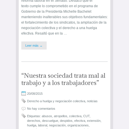
reforma laboral en el Senado. Destacó que el
texto cumple lo comprometido en el programa de
Gobierno de la Presidenta Michelle Bachelet
manteniendo inalterables sus objetivos fundamentales:
el fortalecimiento de los sindicatos, la ampliación de la
negociación colectiva y el derecho a una huelga
efectiva. Resaltó que en la …
Leer más →
“Nuestra sociedad trata mal al
trabajo y a los trabajadores”
20/08/2015
Derecho a huelga y negociación colectiva
,
noticias
No hay comentarios
Etiquetas:
abusos
,
atropellos
,
colectiva
,
CUT
,
derechos
,
descuelgue
,
despidos
,
efectiva
,
extensión
,
huelga
,
laboral
,
negociación
,
organizaciones
,