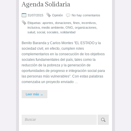
Agenda Solidaria
31/07/2015
Opinión
No hay comentarios
Etiquetas:
aportes
,
donaciones
,
fines
,
incentivos
,
inclusiva
,
medio ambiente
,
ONG
,
organizaciones
,
salud
,
social
,
sociales
,
solidaridad
Benito Baranda y Carlos Montes “EL ESTADO y la
sociedad civil, en efecto, cumplen roles
complementarios en la consecución de los objetivos
sociales fundamentales del país, tales como la
reducción de la pobreza y la generación de
oportunidades de progreso e integración social para
las personas más vulnerables”. Con estas palabras
comenzaba un proyecto enviado …
Leer más →