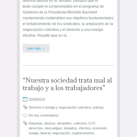
reforma laboral en el Senado. Destacó que el
texto cumple lo comprometido en el programa de
Gobierno de la Presidenta Michelle Bachelet
manteniendo inalterables sus objetivos fundamentales:
el fortalecimiento de los sindicatos, la ampliación de la
negociación colectiva y el derecho a una huelga
efectiva. Resaltó que en la …
Leer más →
“Nuestra sociedad trata mal al
trabajo y a los trabajadores”
20/08/2015
Derecho a huelga y negociación colectiva
,
noticias
No hay comentarios
Etiquetas:
abusos
,
atropellos
,
colectiva
,
CUT
,
derechos
,
descuelgue
,
despidos
,
efectiva
,
extensión
,
huelga
,
laboral
,
negociación
,
organizaciones
,