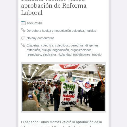
aprobación de Reforma
Laboral
10/03/2016
Derecho a huelga y negociación colectiva
,
noticias
No hay comentarios
Etiquetas:
colectiva
,
colectivos
,
derechos
,
dirigentes
,
extensión
,
huelga
,
negociación
,
organizaciones
,
reemplazo
,
sindicatos
,
titularidad
,
trabajadores
,
trabajo
El senador Carlos Montes valoró la aprobación de la