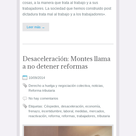
cosas, a la manera que trata al trabajo y a sus
trabajadores. La sociedad que hemos construido post
dictadura trata mal al trabajo y a los trabajadores».
Leer más →
Desaceleración: Montes llama
a no detener reformas
10/09/2014
Derecho a huelga y negociación colectiva
,
noticias
,
Reforma tributaria
No hay comentarios
Etiquetas:
Céspedes
,
desaceleración
,
economía
,
frenazo
,
incertidumbre
,
laboral
,
medidas
,
mercados
,
reactivación
,
reforma
,
reformas
,
trabajadores
,
tributaria