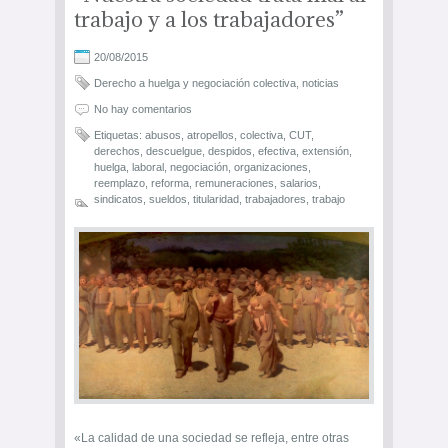
trabajo y a los trabajadores”
20/08/2015
Derecho a huelga y negociación colectiva
,
noticias
No hay comentarios
Etiquetas:
abusos
,
atropellos
,
colectiva
,
CUT
,
derechos
,
descuelgue
,
despidos
,
efectiva
,
extensión
,
huelga
,
laboral
,
negociación
,
organizaciones
,
reemplazo
,
reforma
,
remuneraciones
,
salarios
,
sindicatos
,
sueldos
,
titularidad
,
trabajadores
,
trabajo
«La calidad de una sociedad se refleja, entre otras