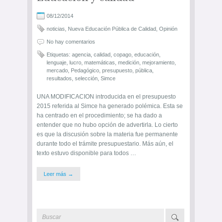
08/12/2014
noticias
,
Nueva Educación Pública de Calidad
,
Opinión
No hay comentarios
Etiquetas:
agencia
,
calidad
,
copago
,
educación
,
lenguaje
,
lucro
,
matemáticas
,
medición
,
mejoramiento
,
mercado
,
Pedagógico
,
presupuesto
,
pública
,
resultados
,
selección
,
Simce
UNA MODIFICACION introducida en el presupuesto
2015 referida al Simce ha generado polémica. Esta se
ha centrado en el procedimiento; se ha dado a
entender que no hubo opción de advertirla. Lo cierto
es que la discusión sobre la materia fue permanente
durante todo el trámite presupuestario. Más aún, el
texto estuvo disponible para todos …
Leer más →