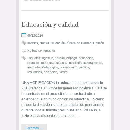
Educación y calidad
08/12/2014
noticias
,
Nueva Educación Pública de Calidad
,
Opinión
No hay comentarios
Etiquetas:
agencia
,
calidad
,
copago
,
educación
,
lenguaje
,
lucro
,
matemáticas
,
medición
,
mejoramiento
,
mercado
,
Pedagógico
,
presupuesto
,
pública
,
resultados
,
selección
,
Simce
UNA MODIFICACION introducida en el presupuesto
2015 referida al Simce ha generado polémica. Esta se
ha centrado en el procedimiento; se ha dado a
entender que no hubo opción de advertirla. Lo cierto
es que la discusión sobre la materia fue permanente
durante todo el trámite presupuestario. Más aún, el
texto estuvo disponible para todos …
Leer más →