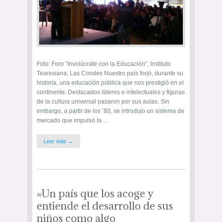
Foto: Foro “Involúcrate con la Educación”, Instituto
Tearesiana, Las Condes Nuestro país forjó, durante su
historia, una educación pública que nos prestigió en el
continente. Destacados líderes e intelectuales y figuras
de la cultura universal pasaron por sus aulas. Sin
embargo, a partir de los ’80, se introdujo un sistema de
mercado que impulsó la …
Leer más →
«Un país que los acoge y
entiende el desarrollo de sus
niños como algo