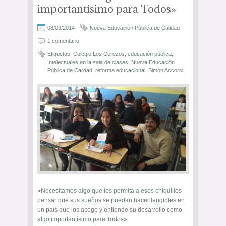
importantísimo para Todos»
08/09/2014
Nueva Educación Pública de Calidad
1 comentario
Etiquetas:
Colegio Los Cerezos
,
educación pública
,
Intelectuales en la sala de clases
,
Nueva Educación
Pública de Calidad
,
reforma educacional
,
Simón Accorsi
«Necesitamos algo que les permita a esos chiquillos
pensar que sus sueños se puedan hacer tangibles en
un país que los acoge y entiende su desarrollo como
algo importantísimo para Todos».