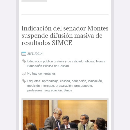
Indicación del senador Montes
suspende difusión masiva de
resultados SIMCE
28/11/2014
Educación pública gratuita y de calidad
,
noticias
,
Nueva
Educación Pública de Calidad
No hay comentarios
Etiquetas:
aprendizaje
,
calidad
,
educación
,
indicación
,
medición
,
mercado
,
preparación
,
presupuesto
,
profesores
,
segregación
,
Simce