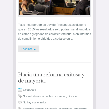
Texto incorporado en Ley de Presupuestos dispone
que en 2015 los resultados sólo podrán ser difundidos
en cifras agregadas de carácter territorial o en informes
de cumplimiento dirigidos a cada colegio.
Leer más →
Hacia una reforma exitosa y
de mayoría.
12/11/2014
Nueva Educación Pública de Calidad
,
Opinión
No hay comentarios
Etiquetas:
calidad
,
educación
,
estudiantes
,
Eyzaguirre
,