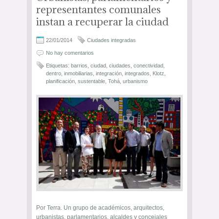
representantes comunales
instan a recuperar la ciudad
22/01/2014
Ciudades integradas
No hay comentarios
Etiquetas:
barrios
,
ciudad
,
ciudades
,
conectividad
,
dentro
,
inmobiliarias
,
integración
,
integrados
,
Klotz
,
planificación
,
sustentable
,
Tohá
,
urbanismo
Por Terra. Un grupo de académicos, arquitectos,
urbanistas, parlamentarios, alcaldes y concejales