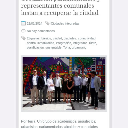
representantes comunales
instan a recuperar la ciudad
22/01/2014
Ciudades integradas
No hay comentarios
Etiquetas:
barrios
,
ciudad
,
ciudades
,
conectividad
,
dentro
,
inmobiliarias
,
integración
,
integrados
,
Klotz
,
planificación
,
sustentable
,
Tohá
,
urbanismo
Por Terra. Un grupo de académicos, arquitectos,
urbanistas, parlamentarios, alcaldes y concejales