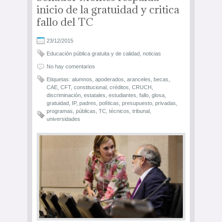
inicio de la gratuidad y critica
fallo del TC
23/12/2015
Educación pública gratuita y de calidad
,
noticias
No hay comentarios
Etiquetas:
alumnos
,
apoderados
,
aranceles
,
becas
,
CAE
,
CFT
,
constitucional
,
créditos
,
CRUCH
,
discriminación
,
estatales
,
estudiantes
,
fallo
,
glosa
,
gratuidad
,
IP
,
padres
,
políticas
,
presupuesto
,
privadas
,
programas
,
públicas
,
TC
,
técnicos
,
tribunal
,
universidades