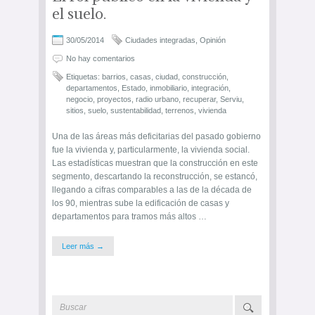
el suelo.
30/05/2014
Ciudades integradas
,
Opinión
No hay comentarios
Etiquetas:
barrios
,
casas
,
ciudad
,
construcción
,
departamentos
,
Estado
,
inmobiliario
,
integración
,
negocio
,
proyectos
,
radio urbano
,
recuperar
,
Serviu
,
sitios
,
suelo
,
sustentabilidad
,
terrenos
,
vivienda
Una de las áreas más deficitarias del pasado gobierno
fue la vivienda y, particularmente, la vivienda social.
Las estadísticas muestran que la construcción en este
segmento, descartando la reconstrucción, se estancó,
llegando a cifras comparables a las de la década de
los 90, mientras sube la edificación de casas y
departamentos para tramos más altos …
Leer más →