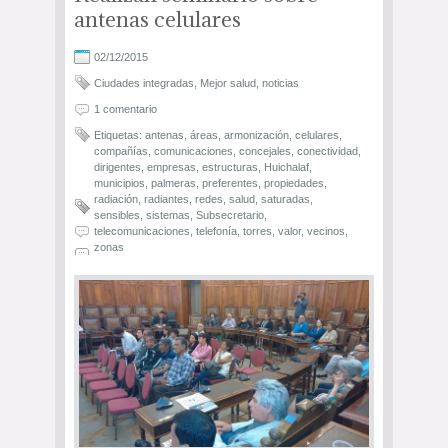
antenas celulares
02/12/2015
Ciudades integradas
,
Mejor salud
,
noticias
1 comentario
Etiquetas:
antenas
,
áreas
,
armonización
,
celulares
,
compañías
,
comunicaciones
,
concejales
,
conectividad
,
dirigentes
,
empresas
,
estructuras
,
Huichalaf
,
municipios
,
palmeras
,
preferentes
,
propiedades
,
radiación
,
radiantes
,
redes
,
salud
,
saturadas
,
sensibles
,
sistemas
,
Subsecretario
,
telecomunicaciones
,
telefonía
,
torres
,
valor
,
vecinos
,
zonas