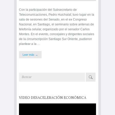
Con la participación del Subsecretario de
Teleconunicaciones, Pedro Huichalaf, tuvo lugar en la
sala de sesiones del Senado, en el ex Congreso
Nacional, en Santiago, el seminario sobre antenas de
telefonía celular, organizado por el senador Carlos
Montes. En el evento, concejales y dirigentes sociales
de la circunscripción Santiago Sur Oriente, pudieron
plantear a la …
Leer más →
VIDEO DESACELERACIÓN ECONÓMICA