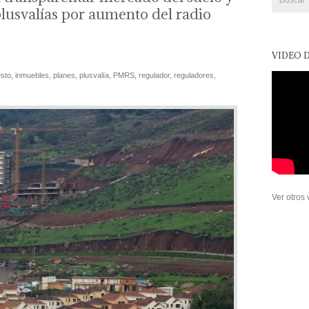
plusvalías por aumento del radio
VIDEO 
s
sto
,
inmuebles
,
planes
,
plusvalía
,
PMRS
,
regulador
,
reguladores
,
Ver otros