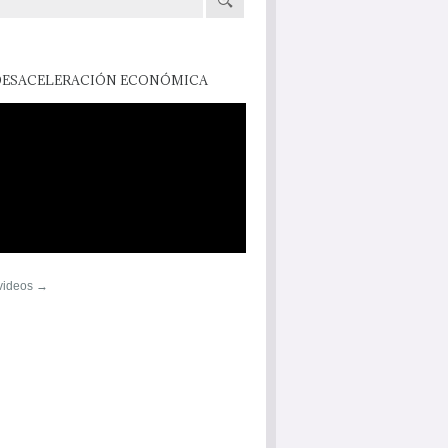
DESACELERACIÓN ECONÓMICA
 videos →