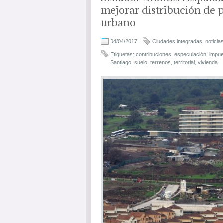
mejorar distribución de 
urbano
04/04/2017
Ciudades integradas
,
noticia
Etiquetas:
contribuciones
,
especulación
,
impue
Santiago
,
suelo
,
terrenos
,
territorial
,
vivienda