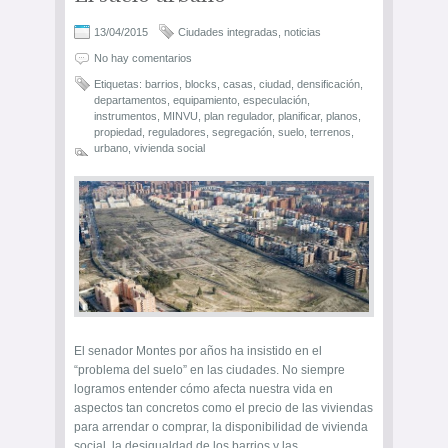
13/04/2015
Ciudades integradas
,
noticias
No hay comentarios
Etiquetas:
barrios
,
blocks
,
casas
,
ciudad
,
densificación
,
departamentos
,
equipamiento
,
especulación
,
instrumentos
,
MINVU
,
plan regulador
,
planificar
,
planos
,
propiedad
,
reguladores
,
segregación
,
suelo
,
terrenos
,
urbano
,
vivienda social
El senador Montes por años ha insistido en el
“problema del suelo” en las ciudades. No siempre
logramos entender cómo afecta nuestra vida en
aspectos tan concretos como el precio de las viviendas
para arrendar o comprar, la disponibilidad de vivienda
social, la desigualdad de los barrios y las