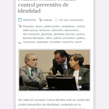
control preventivo de
identidad
06/04/2016
noticias
No hay comentarios
Etiquetas:
abuso
,
adolescentes
,
ciudadanos
,
control
,
delincuencia
,
derechos
,
detención
,
detenciones
,
discriminación
,
garantías
,
identidad
,
jóvenes
,
justicia
,
libertad
,
libertades
,
niños
,
policial
,
preventivo
,
pública
,
respuesta
,
seguridad
,
sociedad
,
sospecha
,
unicef
Ver vídeo El senador Carlos Montes votó en contra del
control preventivo de identidad, contenido en la