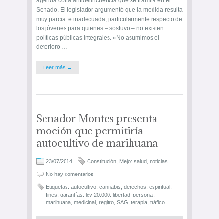
agenda corta antidelincuencia que se tramita en el
Senado. El legislador argumentó que la medida resulta
muy parcial e inadecuada, particularmente respecto de
los jóvenes para quienes – sostuvo – no existen
políticas públicas integrales. «No asumimos el
deterioro …
Leer más →
Senador Montes presenta
moción que permitiría
autocultivo de marihuana
23/07/2014
Constitución
,
Mejor salud
,
noticias
No hay comentarios
Etiquetas:
autocultivo
,
cannabis
,
derechos
,
espiritual
,
fines
,
garantías
,
ley 20.000
,
libertad. personal
,
marihuana
,
medicinal
,
regitro
,
SAG
,
terapia
,
tráfico