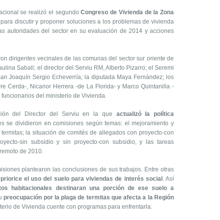
cional se realizó el segundo
Congreso de Vivienda de la Zona
ó para discutir y proponer soluciones a los problemas de vivienda
las autoridades del sector en su evaluación de 2014 y acciones
on dirigentes vecinales de las comunas del sector sur oriente de
aulina Saball; el director del Serviu RM, Alberto Pizarro; el Seremi
San Joaquín Sergio Echeverría; la diputada Maya Fernández; los
re Cerda-, Nicanor Herrera -de La Florida- y Marco Quintanilla -
uncionarios del ministerio de Vivienda.
ión del Director del Serviu en la que
actualizó la política
tes se dividieron en comisiones según temas: el mejoramiento y
 termitas; la situación de comités de allegados con proyecto-con
royecto-sin subsidio y sin proyecto-con subsidio, y las tareas
rremoto de 2010.
isiones plantearon las conclusiones de sus trabajos. Entre otras
e
priorice el uso del suelo para viviendas de interés social
. Así
os habitacionales destinaran una porción de ese suelo a
su
preocupación por la plaga de termitas que afecta a la Región
terio de Vivienda cuente con programas para enfrentarla.