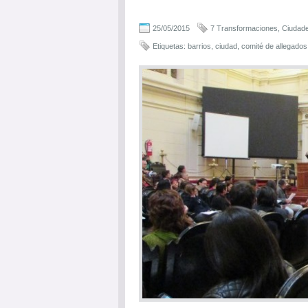
25/05/2015
7 Transformaciones
,
Ciudade
Etiquetas:
barrios
,
ciudad
,
comité de allegados