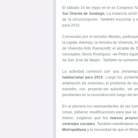
El sábado 16 de mayo en el ex Congreso Na
Sur Oriente de Santiago
. La instancia sirvi
de la circunscripción. También escuchar a 
para 2015.
Convocado por el senador Montes, participar
la capital. Además, la ministra de Vivienda, P
de Vivienda Aldo Ramaciotti; el alcalde de 
concejales Gloria Rodríguez -de Pedro Aguir
de San José de Maipo-. También se sumaron f
La actividad comenzó con una presentac
habitacional para 2015
. Luego los asisten
ampliación de viviendas; el problema de las
subsidio, con proyecto-sin subsidio, sin p
pendientes en la reconstrucción luego del te
En el plenario los representantes de las com
cosas, pidieron modificaciones para que s
mismo, exigieron que los
nuevos proyect
viviendas sociales
. También manifestaron 
Metropolitana
y la necesidad de que el Minis