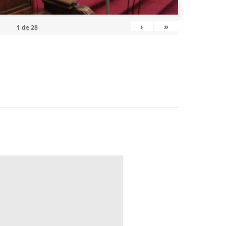
›
»
1
de
28