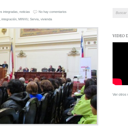
s integradas
,
noticias
No hay comentarios
,
integración
,
MINVU
,
Serviu
,
vivienda
VIDEO 
Ver otros