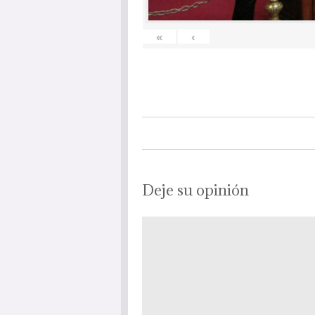
«
‹
Deje su opinión