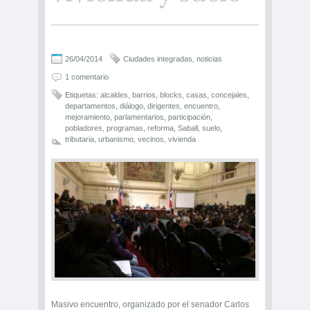
26/04/2014
Ciudades integradas
,
noticias
1 comentario
Etiquetas:
alcaldes
,
barrios
,
blocks
,
casas
,
concejales
,
departamentos
,
diálogo
,
dirigentes
,
encuentro
,
mejoramiento
,
parlamentarios
,
participación
,
pobladores
,
programas
,
reforma
,
Saball
,
suelo
,
tributaria
,
urbanismo
,
vecinos
,
vivienda
Masivo encuentro, organizado por el senador Carlos