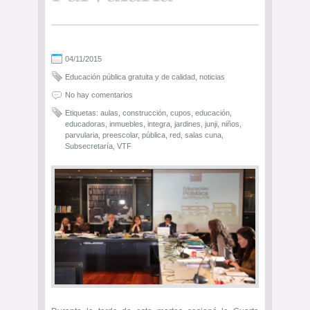
04/11/2015
Educación pública gratuita y de calidad
,
noticias
No hay comentarios
Etiquetas:
aulas
,
construcción
,
cupos
,
educación
,
educadoras
,
inmuebles
,
integra
,
jardines
,
junji
,
niños
,
parvularia
,
preescolar
,
pública
,
red
,
salas cuna
,
Subsecretaría
,
VTF