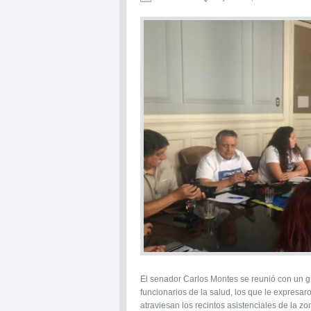
El senador Carlos Montes se reunió con un g
funcionarios de la salud, los que le expresar
atraviesan los recintos asistenciales de la zon