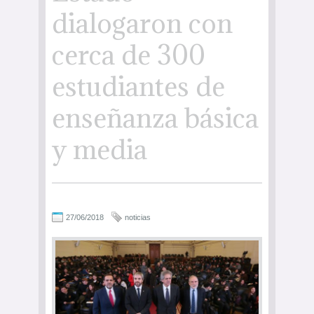
dialogaron con
cerca de 300
estudiantes de
enseñanza básica
y media
27/06/2018
noticias